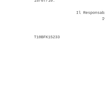
15/07/10. 

                  Il Responsab
                             Iv