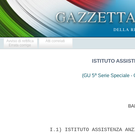
Avviso di rettifica
Atti correlati
Errata corrige
ISTITUTO ASSIST
a
(GU 5
Serie Speciale - C
                            BAN
  I.1) ISTITUTO ASSISTENZA ANZ