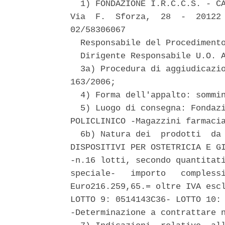
  1) FONDAZIONE I.R.C.C.S. - CA
Via  F.  Sforza,  28  -  20122 
02/58306067 

  Responsabile del Procedimento
  Dirigente Responsabile U.O. A
  3a) Procedura di aggiudicazio
163/2006; 

  4) Forma dell'appalto: sommin
  5) Luogo di consegna: Fondazi
POLICLINICO -Magazzini farmacia
  6b) Natura dei  prodotti  da 
DISPOSITIVI PER OSTETRICIA E GI
-n.16 lotti, secondo quantitati
speciale-   importo   complessi
Euro216.259,65.= oltre IVA escl
LOTTO 9: 0514143C36- LOTTO 10: 
-Determinazione a contrattare n