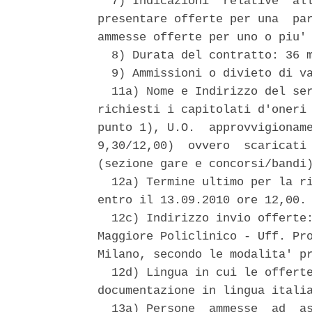
  7) Indicazioni  relative  all
presentare offerte per una  par
ammesse offerte per uno o piu' 
  8) Durata del contratto: 36 m
  9) Ammissioni o divieto di va
  11a) Nome e Indirizzo del ser
richiesti i capitolati d'oneri 
punto 1), U.O.  approvvigioname
9,30/12,00)  ovvero  scaricati 
(sezione gare e concorsi/bandi)
  12a) Termine ultimo per la ri
entro il 13.09.2010 ore 12,00. 
  12c) Indirizzo invio offerte:
Maggiore Policlinico - Uff. Pro
Milano, secondo le modalita' pr
  12d) Lingua in cui le offerte
documentazione in lingua italia
  13a) Persone  ammesse  ad  as