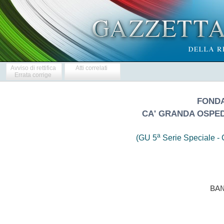
Avviso di rettifica
Atti correlati
Errata corrige
FONDA
CA' GRANDA OSPE
a
(GU 5
Serie Speciale - C
                            BAN