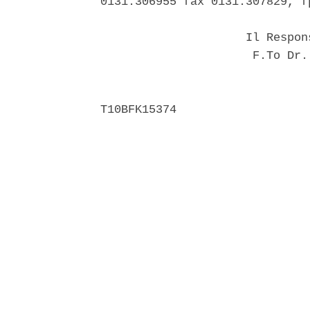
0131.306955 fax 0131.307829, f
                     Il Respon
                      F.To Dr.