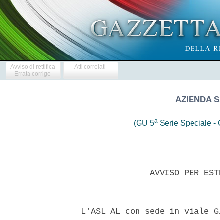
Avviso di rettifica
Atti correlati
Errata corrige
AZIENDA S
a
(GU 5
Serie Speciale - C
                AVVISO PER EST
  L'ASL AL con sede in viale G