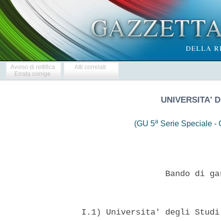
Avviso di rettifica
Atti correlati
Errata corrige
UNIVERSITA' 
a
(GU 5
Serie Speciale - C
                   Bando di ga
  I.1) Universita' degli Studi