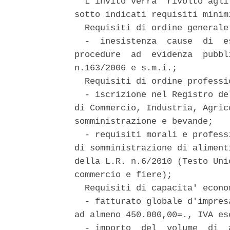
  L'invito verra' rivolto agli
sotto indicati requisiti minimi
  Requisiti di ordine generale:
  -  inesistenza  cause  di  e
procedure  ad  evidenza  pubbl
n.163/2006 e s.m.i.; 

  Requisiti di ordine professio
  - iscrizione nel Registro de
di Commercio, Industria, Agric
somministrazione e bevande; 

  - requisiti morali e profess
di somministrazione di aliment
della L.R. n.6/2010 (Testo Uni
commercio e fiere); 

  Requisiti di capacita' econo
  - fatturato globale d'impres
ad almeno 450.000,00=., IVA esc
  - importo  del  volume  di  