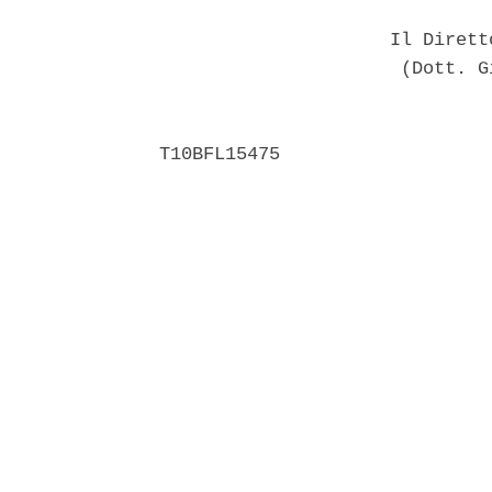
                     Il Dirett
                      (Dott. G