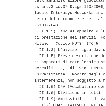
dall'amministrazione giudicatr
ex art.3 co.37 D.Lgs.163/2006,
locale Enterasys Networks inc.
Festa del Perdono 7 e per  alt
0510927E48. 

  II.1.2) Tipo di appalto e lu
di prestazione dei servizi: Fo
Milano - Codice NUTS: ITC45 

  II.1.3) L'avviso riguarda: u
  II.1.5) Breve descrizione de
di apparati di rete locale Ent
Mercalli  21,  di  via  Festa 
universitarie. Importo degli o
interferenza, non soggetto a r
  II.1.6) CPV (Vocabolario com
  II.1.8) Divisione in lotti: n
  II.1.9) Ammissibilita' di var
  II.2) QUANTITATIVO O ENTITA'