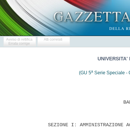
Avviso di rettifica
Atti correlati
Errata corrige
UNIVERSITA' 
a
(GU 5
Serie Speciale - C
                            BAN
  SEZIONE I: AMMINISTRAZIONE A