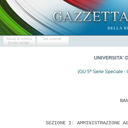
Avviso di rettifica
Atti correlati
Errata corrige
UNIVERSITA' 
a
(GU 5
Serie Speciale - C
 
                            BANDO DI GARA 
 

  SEZIONE I: AMMINISTRAZIONE AGGIUDICATRICE 
  I.1)DENOMINAZIONE, INDIRIZZI E PUNTI DI CONTATTO 
  Denominazione ufficiale: Universita' degli Studi di Salerno 
  Indirizzo postale: via Ponte don Melillo 
  Citta': Fisciano; Codice postale: 84084; Paese: Italia 
  Punti di contatto:  Ufficio  Legale  e  Contratti  -  Coordinamento
Gestione Patrimoniale di Ateneo 
  Telefono: 089/966230-6022-6313-6188 - 6261-6193 
  All'attenzione di: Sersante Aurelia - Salvatore  Barile  -  Roberto
Campagna - Rocco Carfagna 
  Posta elettronica: ufficio.contratti@unisa.it 
  Fax: 089/966229 - 089/966252 
  Indirizzo internet: www.unisa.it 
  Ulteriori informazioni sono disponibili presso: I punti di contatto
sopra indicati. 
  II  capitolato  d'oneri  e  la  documentazione  complementare  sono
disponibili presso: I punti di contatto sopra indicati 
  Le offerte o le domande di partecipazione vanno inviate  a:  Altro:
completare l'allegato A.III 
  I.2) TIPO DI AMMINISTRAZIONE AGGIUDICATRICE E PRINCIPALI SETTORI DI
ATTIVITA' 
  Universita' degli Studi: Istruzione. 
  L'amministrazione  aggiudicatrice  acquista  per  conto  di   altre
amministrazioni aggiudicatici: no 
  SEZIONE II: OGGETTO DELL'APPALTO 
  II.1) DESCRIZIONE 
  II.1.1) Denominazione  conferita  all'appalto  dall'amministrazione
aggiudicatrice: Servizio per la conduzione, controllo e  manutenzione
degli impianti elettrici, audio video, meccanici e  gestione  calore,
idrici, antincendio, gas tecnici, ascensori e varchi parcheggio delle
sedi universitarie - CIG : 051432526A 
  II.1.2) Tipo di appalto e luogo di esecuzione, luogo di consegna  o
di prestazione dei servizi: (c) Servizi 
  Luogo principale di consegna: Universita' degli Studi di Salerno  -
Fisciano (SA) 
  Codice NUTS: ITF35 
  II.1.3) L'avviso riguarda: un appalto pubblico 
  II.1.5) Breve descrizione dell'appalto o degli  acquisti:  servizio
per la conduzione, controllo e manutenzione degli impianti elettrici,
audio video, meccanici e gestione calore,  idrici,  antincendio,  gas
tecnici, ascensori, varchi parcheggio e fornitura di  gas.delle  sedi
universitarie. 
  II.1.6)  CPV  (Vocabolario  comune  per  gli  appalti)  Vocabolario
principale: 50000000-5 
  II.1.7) L'appalto rientra nel campo  di  applicazione  dell'accordo
sugli appalti pubblici (AAP): no 
  II.1.8) Divisione in lotti: no 
  II.2) QUANTITATIVO O ENTITA' DELL'APPALTO 
  II.2.1) Quantitativo o  entita'  totale:  Importo  complessivo  del
servizio di  durata  quadriennale:  netti  Euro  10.957.017,84  (euro
diecimilioninovecentocinquantasettemilazerodiciasette/84) di cui: 
  Euro 4.402.161,92, oltre IVA per il servizio di gestione calore; 
  Euro 3.297.352,64 , oltre  IVA  per  il  servizio  di  controllo  e
gestione degli impianti; 
  Euro 1.897.503,28 oltre IVA, per la fornitura di  gas  naturale  di
cui Euro 350.974,68 stimate per accise ed addizionale regionale; 
  Euro 1.180.000,00 per eventuali interventi "a misura"; 
  Euro 180.000,00 oltre IVA per oneri della sicurezza (non soggetti a
ribasso d'asta). 
  II.2.2) Opzioni: no 
  II.3) DURATA DELL'APPALTO O TERMINE DI ESECUZIONE 
  Periodo in anni: 4 (dall'aggiudicazione dell'appalto) con  verifica
annuale degli indici prestazionali stabiliti. 
  SEZIONE  III:  INFORMAZIONI  DI  CARATTERE  GIURIDICO,   ECONOMICO,
FINANZIARIO E TECNICO III.1) CONDIZIONI RELATIVE ALL'APPALTO 
  III.1.1) Cauzioni e garanzie richieste:  cauzione  provvisoria,  da
rendersi in fase di gara, pari al 2% dell'importo  posto  a  base  di
gara, resa con  le  modalita'  di  cui  all'art.  75  del  D.Igs.  n.
163/2006.  Cauzione  definitiva,  da  rendersi  all'   aggiudicazione
definitiva, ai sensi e con le  modalita'  di  cui  all'art.  113  del
D.Igs. n. 163/2006. 
  III.1.2) Principali modalita' di finanziamento e di  pagamento  e/o
riferimenti alle disposizioni applicabili in materia 
  Finanziamento a carico del bilancio di Ateneo. 
  III.1.3) Forma giuridica che dovra' assumere il  raggruppamento  di
operatori economici aggiudicatario dell'appalto: Art. 37  del  D.Igs.
n. 163/2006. 
  III.2) CONDIZIONI DI PARTECIPAZIONE 
  III.2.1) Situazione personale degli operatori, inclusi i  requisiti
relativi  all'iscrizione  nell'albo  professionale  o  nel   registro
commerciale 
  Informazioni e formalita' necessarie per valutare la conformita' ai
requisiti: 
  - assenza delle cause di esclusione dagli appalti di  cui  all'art.
38 del D.Igs. n. 163/2006; 
  - iscrizione nel registro della C.C.I.A.A., o, per le  imprese  non
residenti in  Italia,  nel  registro  professionale  dello  Stato  di
appartenenza; 
  - l'insussistenza di forme di controllo o di collegamento  a  norma
dell'art. 2359 del Codice Civile,  con  altri  soggetti  partecipanti
alla gara; 
  - non avere procedimenti in corso ai sensi  dell'art.  416/bis  del
codice penale; 
  - rispetto delle norme che disciplinano il diritto  al  lavoro  dei
disabili, ai sensi della L. n. 68199; 
  - non avvalersi dei  piani  individuali  di  emersione  del  lavoro
sommerso di cui alla L. n. 266/2002; 
  - essere in regola con il versamento dei contributi previdenziali; 
  III.2.2) Capacita' economica e finanziaria 
  Informazioni e formalita' necessarie per valutare la conformita' ai
requisiti: 
  1) Presentazione di almeno due idonee referenze bancarie 
  2) Dichiarazione  concernente  il  fatturato  globale  dell'impresa
riferito al triennio 2006-2007-2008:  livello  minimo  del  fatturato
globale   richiesto   pari   ad    Euro    16.435.526,76    (triennio
2006-2007-2008); 
  3) Dichiarazione  concernente  l'importo  dei  servizi  analoghi  a
quelli del presente appalto effettuate nel  triennio  2006-2007-2008:
livello minimo richiesto: Euro 10.957.017,84 di cui: 
  -  minimo  richiesto  per  servizi  di  manutenzione,  controllo  e
gestione impianti : Euro 4.930.658,03; 
  -  minimo  richiesto  per  servizi  di  gestione  calore   :   Euro
6.026.359,81 
  III.2.3) Capacita' tecnica 
  Informazioni e formalita' necessarie per valutare la conformita' ai
requisiti: 
  1) elenco dei principali servizi prestati negli ultimi tre anni con
indicazione degli importi, delle date e dei destinatari  (pubblici  o
privati) 
  2) certificazione  di  qualita'  aziendale  e/o  descrizione  delle
attrezzature tecniche, dei materiali, degli strumenti utilizzati  per
la prestazione del servizio e delle misure adottate per garantire  la
qualita' dei prodotti, nonche' gli  strumenti  di  studio  e  ricerca
dell'impresa; 
  3) certificazione SOA - cat. OG11 classifica  adeguata  all'importo
di Euro 1.200.372,06; 
  4) indicazione dei tecnici e degli organi tecnici  dell'impresa  ed
in particolare di quelli incaricati dei controlli di qualita'; 
  5) indicazione del numero medio annuo  dei  dipendenti  nell'ultimo
triennio e  l'elenco  dei  soggetti  responsabili  del  servizio  con
indicazione dei titoli di studio e professionali. 
  La sussistenza dei requisiti  su  indicati  dovra'  rendersi  nelle
forme  di  cui  al  D.P.R.  445/2000   con   apposita   dichiarazione
sottoscritta con firma leggibile e  per  esteso,  non  autenticata  e
corredata  da  fotocopia  di  un  documento  in  corso  di  validita'
(utilizzando la  modulistica  allegata  al  disciplinare  di  gara  o
riproducendola integralmente). Le verifiche  di  cui  al  D.  Lgs  n.
163/2006, nonche' i controlli di cui  all'art.  48  del  D.  Lgs.  n.
163/2006 saranno effettuate mediante sorteggio pubblico e  successiva
acquisizione di  documentazione  con  le  modalita'  dettagliate  nel
disciplinare di gara al paragrafo "sorteggio pubblico". 
  III.2.4) Appalti riservati: no 
  SEZIONE IV: PROCEDURA 
  IV.1) TIPO DI PROCEDURA IV.1.1) Tipo di procedura: Aperta 
  IV.2) CRITERI DI AGGIUDICAZIONE 
  IV.2.1) Criteri  di  aggiudicazione:  Offerta  economicamente  piu'
vantaggiosa in base ai criteri indicati di seguito: 
  1) Ribasso offerto per il servizio "a corpo": fino a 20 punti 
  2) Ribasso offerto per i lavori "a misura": fino a 10 punti 
  3) ribasso offerto per la "gestione calore": fino a 20 punti 
  4) ribasso offerto per la "fornitura di gas 
  naturale": fino a 10 punti 
  5) servizi ed interventi aggiuntivi fino a 25 punti 
  6) organizzazione della gestione del servizio fino a 15 punti 
  In relazione ai criteri di aggiudicazione 5) ed 6) all'offerta  che
avra' conseguito il punteggio tecnico  piu'  alto  verra'  attribuito
rispettivamente il punteggio di 25 e 15; alle altre  offerte  saranno
attribuiti punteggi decrescenti e proporzionali. 
  IV.2.2) Ricorso ad un'asta elettronica: no 
  IV.3) INFORMAZIONI DI CARATTERE AMMINISTRATIVO 
  IV.3.1)   Numero   di    riferimento    attribuito    al    dossier
dall'amministrazione aggiudicatrice : 2010 - IX/2.8 
  IV.3.2) Pubblicazioni precedenti relative allo stesso appalto: no 
  IV.3.3)  Condizioni  per  ottenere  il  capitolato  d'oneri  e   la
documentazione complementare: Documenti a pagamento: no 
  IV.3.4) Termine per il ricevimento delle offerte : 23/09/2010 
  Ora: 13,00 per la consegna a mano 
  IV.3.6)   Lingue   utilizzabili   per   la   presentazione    delle
offerte/domande di partecipazione: italiano 
  IV.3.7) Periodo minimo durante il quale  l'offerente  e'  vincolato
alla  propria  offerta:  180  giorni  (dal  termine  ultimo  per   il
ricevimento delle offerte) 
  IV.3.8) Modalita' di apertura delle offerte: 06/10/2010 Ora: 10:30 
  Luogo: Universita'  degli  Studi  di  Salerno  Sala  43D  IV  piano
Edificio Rettorato; Persone ammesse ad assistere  all'apertura  delle
offerte: rappresentanti delle ditte muniti di documento di  identita'
e delega 
  SEZIONE VI: ALTRE INFORMAZIONI 
  VI.1) Trattasi di un appalto periodico: no 
  VI.2) Appalto connesso ad un progetto e/o programma finanziato  dai
fondi comunitari: no 
  VI.3) Informazioni complementari 
  -  Requisiti  di  esecuzione   dell'appalto   :   abilitazioni   ex
D.M.37/2008 - lett. a), c),  d),  e),  f),  g);  autorizzazione  alla
vendita