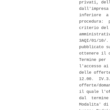
privati, del
dall'impresa
inferiore  a
procedura:  
criterio del
amministrati
3AQI/01/10/.
pubblicato s
ottenere il 
Termine per 
l'accesso ai
delle offert
12.00.  IV.3
offerte/doma
il quale l'o
dal  termine
Modalita' di