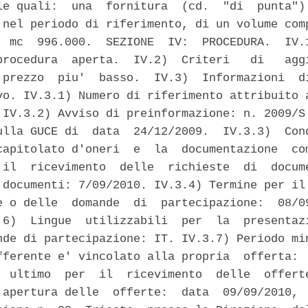
le quali:  una  fornitura  (cd.  "di  punta") 
 nel periodo di riferimento, di un volume comp
  mc  996.000.  SEZIONE  IV:  PROCEDURA.  IV.1
procedura  aperta.  IV.2)  Criteri   di   aggi
 prezzo  piu'  basso.  IV.3)  Informazioni  di
vo. IV.3.1) Numero di riferimento attribuito a
 IV.3.2) Avviso di preinformazione: n. 2009/S 
ulla GUCE di  data  24/12/2009.  IV.3.3)  Cond
capitolato d'oneri  e  la  documentazione  com
 il  ricevimento  delle  richieste  di  docume
 documenti: 7/09/2010. IV.3.4) Termine per il 
e o delle  domande  di  partecipazione:  08/09
.6)  Lingue  utilizzabili  per  la  presentazi
nde di partecipazione: IT. IV.3.7) Periodo min
fferente e' vincolato alla propria  offerta:  
  ultimo  per  il  ricevimento  delle  offerte
 apertura delle  offerte:  data  09/09/2010,  