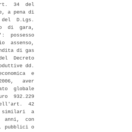
t.  34  del

, a pena di

del  D.Lgs.

  di  gara,

:  possesso

o  assenso,

dita di gas

el  Decreto

duttive dd.

conomica  e

006,   aver

to  globale

ro  932.229

ll'art.  42

similari  a

 anni,  con

 pubblici o
