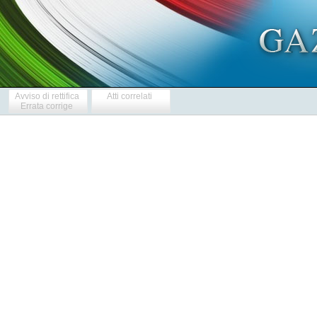
Avviso di rettifica
Atti correlati
Errata corrige
            