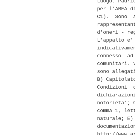
Luogo: Padri
per l'AREA d
C1).  Sono  
rappresentan
d'oneri - re
L'appalto e'
indicativame
connesso  ad
comunitari. 
sono allegat
B) Capitolat
Condizioni  
dichiarazion
notorieta'; 
comma 1, let
naturale; E)
documentazio
http://www.a