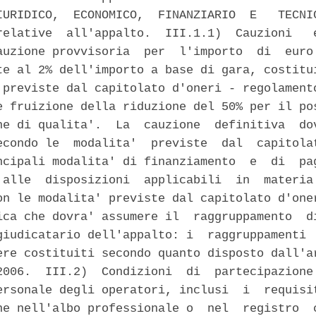
IURIDICO,  ECONOMICO,  FINANZIARIO  E   TECNIC
relative  all'appalto.  III.1.1)  Cauzioni   e
auzione provvisoria  per  l'importo  di  euro 
te al 2% dell'importo a base di gara, costitui
 previste dal capitolato d'oneri - regolamento
e fruizione della riduzione del 50% per il pos
ne di qualita'.  La  cauzione  definitiva  dov
econdo le  modalita'  previste  dal  capitolat
ncipali modalita' di finanziamento  e  di  pag
 alle  disposizioni  applicabili  in  materia:
on le modalita' previste dal capitolato d'oner
ica che dovra' assumere il  raggruppamento  di
giudicatario dell'appalto: i  raggruppamenti  
ere costituiti secondo quanto disposto dall'ar
2006.  III.2)  Condizioni  di  partecipazione.
ersonale degli operatori, inclusi  i  requisit
ne nell'albo professionale o  nel  registro  c