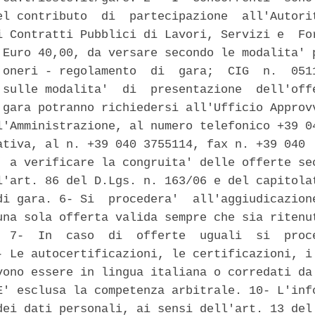
el contributo  di  partecipazione  all'Autorit
i Contratti Pubblici di Lavori, Servizi e  For
 Euro 40,00, da versare secondo le modalita' p
'oneri - regolamento  di  gara;  CIG  n.  0511
 sulle modalita'  di  presentazione  dell'offe
 gara potranno richiedersi all'Ufficio Approvv
l'Amministrazione, al numero telefonico +39 04
ativa, al n. +39 040 3755114, fax n. +39 040  
' a verificare la congruita' delle offerte sec
l'art. 86 del D.Lgs. n. 163/06 e del capitolat
di gara. 6- Si  procedera'  all'aggiudicazione
una sola offerta valida sempre che sia ritenut
  7-  In  caso  di  offerte  uguali  si  proce
- Le autocertificazioni, le certificazioni, i 
vono essere in lingua italiana o corredati da 
E' esclusa la competenza arbitrale. 10- L'info
dei dati personali, ai sensi dell'art. 13 del 