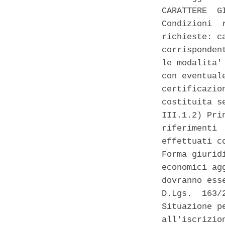
CARATTERE  G
Condizioni  
richieste: c
corrisponden
le modalita'
con eventual
certificazio
costituita s
III.1.2) Pri
riferimenti 
effettuati c
Forma giurid
economici ag
dovranno ess
D.Lgs.  163/
Situazione p
all'iscrizio