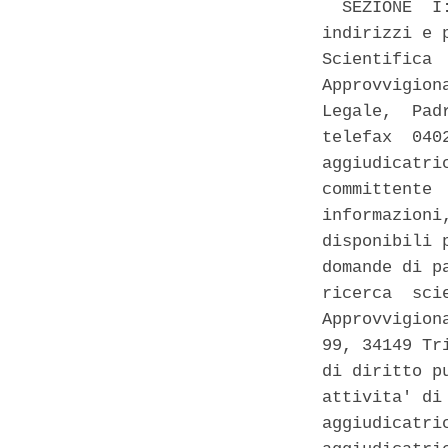
  SEZIONE  I
indirizzi e 
Scientifica 
Approvvigion
Legale,  Pad
telefax  040
aggiudicatri
committente 
informazioni
disponibili 
domande di p
ricerca  sci
Approvvigion
99, 34149 Tr
di diritto p
attivita' di
aggiudicatri