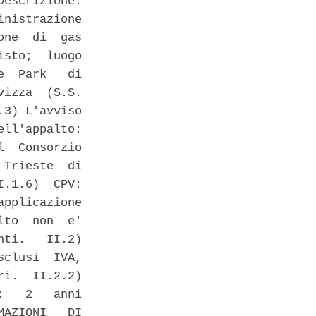
escrizione.

nistrazione

ne  di  gas

sto;  luogo

  Park   di

izza  (S.S.

3) L'avviso

ll'appalto:

  Consorzio

Trieste  di

.1.6)  CPV:

pplicazione

to  non  e'

ti.   II.2)

clusi  IVA,

i.  II.2.2)

   2   anni

AZIONI   DI
