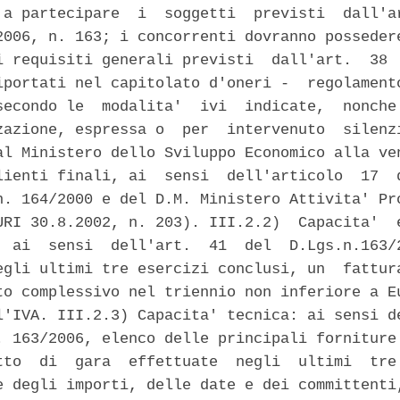
 a partecipare  i  soggetti  previsti  dall'ar
2006, n. 163; i concorrenti dovranno possedere
i requisiti generali previsti  dall'art.  38  
iportati nel capitolato d'oneri -  regolamento
secondo le  modalita'  ivi  indicate,  nonche'
zazione, espressa o  per  intervenuto  silenzi
al Ministero dello Sviluppo Economico alla ven
lienti finali, ai  sensi  dell'articolo  17  d
n. 164/2000 e del D.M. Ministero Attivita' Pro
URI 30.8.2002, n. 203). III.2.2)  Capacita'  e
  ai  sensi  dell'art.  41  del  D.Lgs.n.163/2
egli ultimi tre esercizi conclusi, un  fattura
to complessivo nel triennio non inferiore a Eu
l'IVA. III.2.3) Capacita' tecnica: ai sensi de
. 163/2006, elenco delle principali forniture 
tto  di  gara  effettuate  negli  ultimi  tre 
e degli importi, delle date e dei committenti,