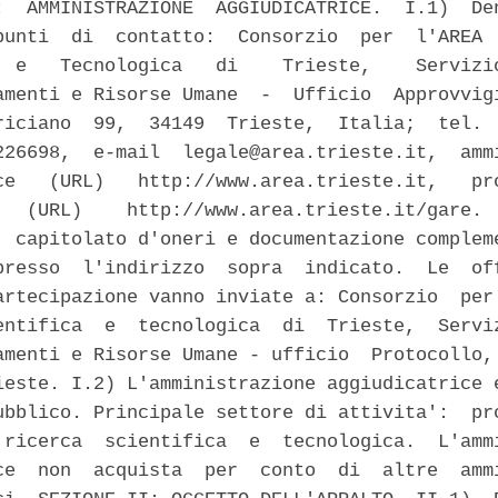
:  AMMINISTRAZIONE  AGGIUDICATRICE.  I.1)  Den
punti  di  contatto:  Consorzio  per  l'AREA  
  e   Tecnologica   di    Trieste,    Servizio
amenti e Risorse Umane  -  Ufficio  Approvvigi
riciano  99,  34149  Trieste,  Italia;  tel.  
226698,  e-mail  legale@area.trieste.it,  ammi
ce   (URL)   http://www.area.trieste.it,   pro
   (URL)    http://www.area.trieste.it/gare.  
, capitolato d'oneri e documentazione compleme
presso  l'indirizzo  sopra  indicato.  Le  off
artecipazione vanno inviate a: Consorzio  per 
entifica  e  tecnologica  di  Trieste,  Serviz
amenti e Risorse Umane - ufficio  Protocollo, 
ieste. I.2) L'amministrazione aggiudicatrice e
ubblico. Principale settore di attivita':  pro
 ricerca  scientifica  e  tecnologica.  L'ammi
ce  non  acquista  per  conto  di  altre  ammi