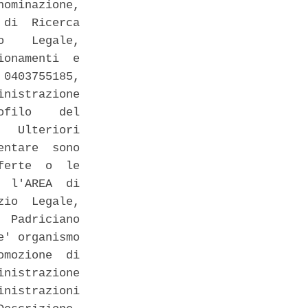
ominazione,

di  Ricerca

    Legale,

onamenti  e

0403755185,

nistrazione

filo    del

  Ulteriori

ntare  sono

erte  o  le

 l'AREA  di

io  Legale,

 Padriciano

' organismo

mozione  di

nistrazione

nistrazioni
