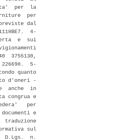
a'  per  la

niture  per

reviste dal

118BE7.  4-

rta  e  sui

igionamenti

0  3755130,

226698.  5-

ondo quanto

o d'oneri -

  anche  in

a congrua e

dera'   per

documenti e

 traduzione

rmativa sul

 D.Lgs.  n.
