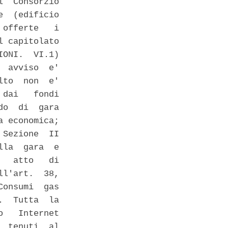
  Consorzio

  (edificio

offerte   i

 capitolato

ONI.  VI.1)

 avviso  e'

to  non  e'

dai   fondi

o  di  gara

 economica;

Sezione  II

la  gara  e

  atto   di

l'art.  38,

onsumi  gas

  Tutta  la

   Internet

 tenuti  al
