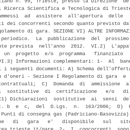
ciano n. 99, Trieste, presso la Direzione  del
i Ricerca Scientifica e Tecnologica di Trieste
ammessi  ad  assistere  all'apertura  delle   
ti dei concorrenti secondo quanto previsto dal
golamento di gara. SEZIONE VI) ALTRE INFORMAZI
 periodico.  La  pubblicazione  del  prossimo 
nte prevista  nell'anno  2012.  VI.2)  L'appal
  un  progetto  e/o  programma   finanziato   
VI.3) Informazioni complementari: 1-  Al  band
i i seguenti documenti: A) Schema dell'offerta
o d'oneri - Sezione I Regolamento di gara  e  
contrattuali;  C)  Domanda  di  ammissione  al
i  sostitutive  di  certificazione   e/o   di 
C1) Dichiarazioni  sostitutive  ai  sensi  del
t. b  e  c,  del  D.Lgs.  n.  163/2006;  D)  C
 Punti di consegna gas (Padriciano-Basovizza).
ne   di   gara   e'   disponibile   sul   sito
rea.trieste.it/gare. 2-  I  concorrenti  sono 