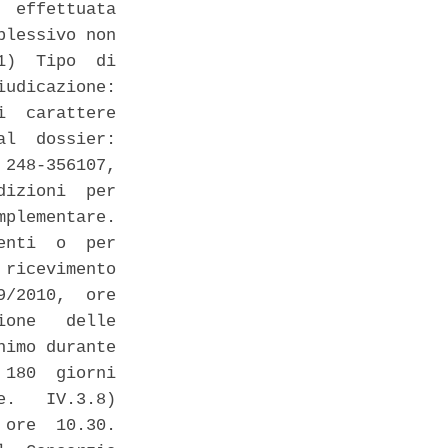
 effettuata

lessivo non

)  Tipo  di

udicazione:

  carattere

l  dossier:

248-356107,

izioni  per

plementare.

nti  o  per

ricevimento

/2010,  ore

one   delle

imo durante

180  giorni

.   IV.3.8)

ore  10.30.
