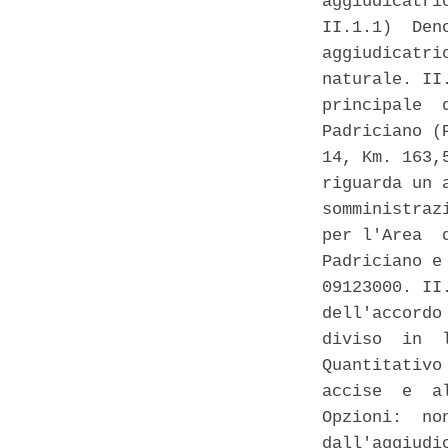
aggiudicatri
II.1.1)  Den
aggiudicatri
naturale. II
principale  
Padriciano (
14, Km. 163,
riguarda un 
somministraz
per l'Area  
Padriciano e
09123000. II
dell'accordo
diviso  in  
Quantitativo
accise  e  a
Opzioni:  no
dall'aggiudi