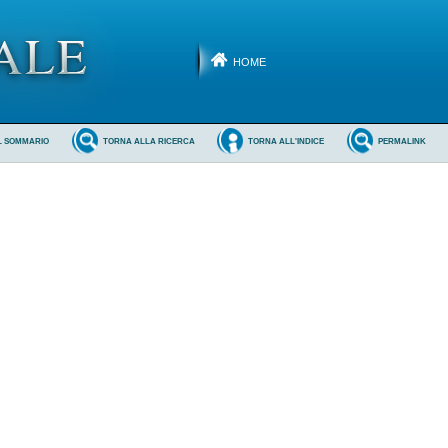
HOME
L SOMMARIO
TORNA ALLA RICERCA
TORNA ALL'INDICE
PERMALINK