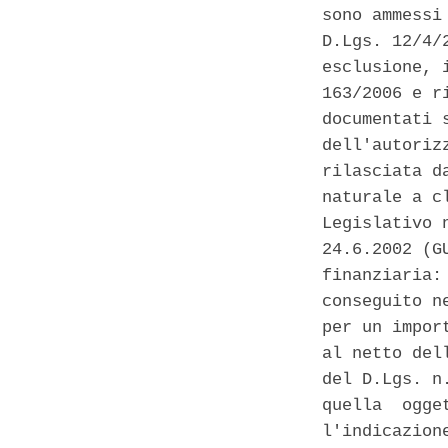
sono ammessi
D.Lgs. 12/4/
esclusione, 
163/2006 e r
documentati 
dell'autoriz
rilasciata d
naturale a c
Legislativo 
24.6.2002 (G
finanziaria:
conseguito n
per un impor
al netto del
del D.Lgs. n
quella  ogge
l'indicazion