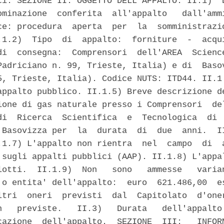
ci. SEZIONE II: OGGETTO DELL'APPALTO. II.1)  D
ominazione  conferita  all'appalto   dall'ammi
ce: procedura  aperta  per  la  somministrazio
.1.2)  Tipo  di  appalto:  forniture  -  acqui
di  consegna:  Comprensori  dell'AREA  Science
Padriciano n. 99, Trieste, Italia) e di  Basov
5, Trieste, Italia). Codice NUTS: ITD44. II.1.
appalto pubblico. II.1.5) Breve descrizione de
ione di gas naturale presso i Comprensori  del
di  Ricerca  Scientifica  e  Tecnologica  di  
 Basovizza per  la  durata  di  due  anni.  II
.1.7) L'appalto non rientra  nel  campo  di  a
 sugli appalti pubblici (AAP). II.1.8) L'appal
lotti.  II.1.9)  Non   sono   ammesse   varian
 o entita' dell'appalto:  euro  621.486,00  es
ltri  oneri  previsti  dal  Capitolato  d'oner
n   previste.   II.3)   Durata   dell'appalto:
cazione  dell'appalto.  SEZIONE  III:   INFORM