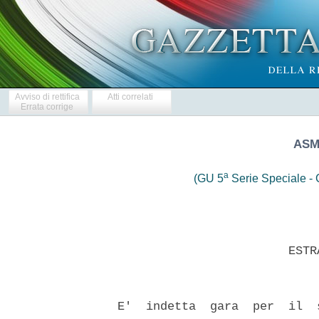
Avviso di rettifica
Atti correlati
Errata corrige
ASM
a
(GU 5
Serie Speciale - C
                          ESTRA
  E'  indetta  gara  per  il  