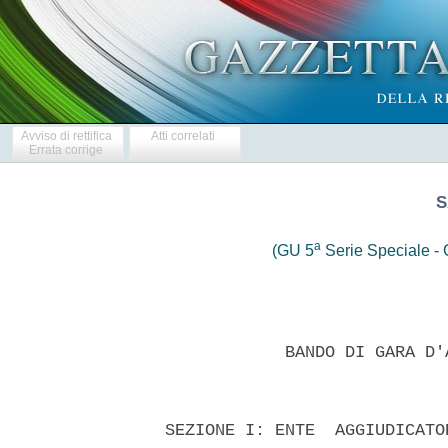
Avviso di rettifica
Atti correlati
Errata corrige
S
a
(GU 5
Serie Speciale - C
 
              BANDO DI GARA D'APPALTO SETTORI SPECIALI 
 

  SEZIONE I: ENTE  AGGIUDICATORE;  I.1)  Denominazione,  indirizzi  e
punti di contatto Denominazione ufficiale: SACBO SpA;  Via  Aeroporto
13; 24050 Orio al Serio  (BG);  Paese:  Italia;  Punti  di  contatto:
Telefono: +39 035.326.318 all'attenzione  di  Ing.  Cristian  Solari;
posta elettronica: csolari@sacbo.it Fax:  +39  035.326339.  Indirizzo
Internet:  Ente  Aggiudicatore:  www.orioaeroporto.it;   Profilo   di
Committente: https://acquistisacbo.bravosolution.com 
  ULTERIORI INFORMAZIONI SONO DISPONIBILI PRESSO: i punti di contatto
sopra indicati 
  IL CAPITOLATO D'ONERI E LA DOCUMENTAZIONE COMPLEMENTARE: (INCLUSI I
DOCUMENTI PER IL SISTEMA DINAMICO DI ACQUISIZIONE)  SONO  DISPONIBILI
PRESSO: i punti di contatto come sopra indicati 
  LE OFFERTE E LE DOMANDE DI PARTECIPAZIONE VANNO INVIATE A: i  punti
di contatto sopra indicati 
  I.2)  PRINCIPALI  SETTORI  DI  ATTIVITA'  DELL'ENTE  AGGIUDICATORE:
Attivita' connesse agli aeroporti 
  SEZIONE II: OGGETTO DELL'APPALTO: 
  II.1.1)    Denominazione    conferita     all'appalto     dall'ente
aggiudicatore: Servizio sgombero neve lato air side. II.1.2) Tipo  di
appalto e luogo di esecuzione, luogo di consegna o di prestazione  di
servizi: (c) Servizi: Categoria N 16;  codice  NUTS:  ITC46.  II.1.3)
L'avviso riguarda: un appalto pubblico II.1.4) Informazioni  relative
all'accordo quadro. 
  II.1.5)  Breve  descrizione  dell'appalto  o  degli  acquisti:   il
Servizio richiesto richiede lo sgombero neve lato air side presso  il
sedime aeroportuale di Orio al Serio (BG). 
  II.1.6) CPV (oggetto principale/vocabolario  principale):  90000000
II.1.7) L'appalto rientra  nel  campo  di  applicazione  dell'accordo
sugli appalti pubblici (AAP): SI II.1.8) Divisione in lotti: NO 
  II.2) QUANTITATIVO O ENTITA' DELL'APPALTO  II.2.1)  QUANTITATIVO  O
ENTITA' TOTALE 
  L'importo stimato annuo dell'appalto e' di euro 350.000,00 oltre ai
costi per  la  sicurezza  da  rischi  da  interferenza  indicati  nel
Documento DUVRI pari a euro 26.895 per il triennio. II.2.2)  OPZIONI:
SI. Il contratto potra'  essere  prorogato  di  un  anno.  Numero  di
rinnovi possibile: 1 
  II.3) DURATA DELL'APPALTO O TERMINE DI ESECUZIONE:  dal  15.11.2010
al 15.04.2013. 
  SEZIONE  III:  INFORMAZIONI  DI  CARATTERE  GIURIDICO,   ECONOMICO,
FINANZIARIO  E  TECNICO;  III.1)  CONDIZIONI  RELATIVE   ALL'APPALTO;
III.1.1) CAUZIONI E GARANZIE RICHIESTE: 
  III.1.2) Principali modalita' di finanziamento e di  pagamento  e/o
riferimenti alle disposizioni applicabili in materia  III.1.3)  Forma
giuridica  che  dovra'  assumere  il  raggruppamento   di   operatori
economici  aggiudicatario  dell'appalto,  III.1.4)  Altre  condizioni
particolari cui e' soggetta la realizzazione dell'appalto: NO 
  III.2) CONDIZIONI DI PARTECIPAZIONE 
  III.2.1) SITUAZIONE PERSONALE DEGLI OPERATORI ECONOMICI, INCLUSI  I
REQUISITI  RELATIVI  ALL'ISCRIZIONE  NELL'ALBO  PROFESSIONALE  O  NEL
REGISTRO COMMERCIALE: 
  Informazioni e formalita' necessarie per valutare la conformita' ai
requisiti: 
  Sono ammessi a partecipare alla gara i soggetti di cui alle lettere
a), b), c), d), e), f) e f-bis), dell'art. 34, comma 1, del  D.  Lgs.
163/2006, anche riuniti e consorziati ai  sensi  e  per  gli  effetti
dell'art. 37  del  medesimo  D.Lgs.  163/2006  ovvero  che  intendano
riunirsi ai  sensi  dell'art.  37,  comma  8  del  predetto  D.  Lgs.
163/2006. I 
  concorrenti dovranno essere  in  possesso  dei  requisiti  previsti
dalla documentazione di gara. 
  Nelle eventuali ipotesi di cui  all'art.  37  del  citato  D.  Lgs.
163/06, l'offerta dovra' altresi' indicare le parti di servizio 
  che saranno eseguite dai singoli operatori aggregati. 
  In caso di partecipazione aggregata, pena la non ammissione: 
  a) la quota di partecipazione non potra' essere  inferiore  al  60%
per l'Impresa capogruppo; 
  b) la quota di partecipazione non potra' essere  inferiore  al  10%
per la/le Impresa/e mandante/i. 
  Non e' ammessa la partecipazione alla gara dei  concorrenti  per  i
quali sussistono: 
  a) le cause di esclusione di cui all'art. 38 del D. Lgs. 163/2006; 
  b) l'esistenza di alcuna delle situazioni vietate dagli  artt.  36,
comma 5, e 37, comma 7, del D. Lgs. 163/2006. 
  III.2.2) Capacita' economica e finanziaria: 
  Il concorrente dovra' presentare 
  a)  idonee  referenze  bancarie  di  due  Istituti  di  Credito   a
dimostrazione  della   capacita'   finanziaria   ed   economica   del
concorrente; 
  b) fatturato negli  ultimi  tre  esercizi  ovvero  nel  piu'  breve
periodo dall'avvio della propria  attivita',  non  inferiore  a  Euro
2.000.000; 
  III.2.3) Capacita' tecnica: 
  Il concorrente dovra' possedere i seguenti requisiti: 
  a) fatturato negli  ultimi  tre  esercizi  ovvero  nel  piu'  breve
periodo dall'avvio della propria attivita', da contratti di  servizio
sgombero neve non inferiore a Euro 300.000,00; 
  b)  costituzione  di  almeno  un  deposito  mezzi  con  "tempo   di
percorrenza"  da  deposito  all'Aeroporto  di  Orio  al  Serio,   via
Aeroporto 13 non superiore a 40 minuti. Tale dato  sara'  individuato
mediante il sito internet http://maps.google.it/. Nella  eventualita'
che il Concorrente indichi in offerta piu'  depositi,  il  "tempo  di
percorrenza" relativo a ciascuno  di  essi  dovra'  essere  contenuto
entro il limite massimo di 40 minuti; 
  c) disponibilita' dei  mezzi  di  cui  all'art.  2  del  Capitolato
Tecnico 
  III.2.4) Appalti riservati: NO 
  III.3) CONDIZIONI RELATIVE ALL'APPALTO DI SERVIZI 
  III.3.1) La prestazione del servizio  e'  riservata  a  particolare
professione: NO III.3.2) Le persone  giuridiche  devono  indicare  il
nome e le qualifiche professionali  delle  persone  incaricate  della
prestazione del servizio: NO 
  SEZIONE IV: PROCEDURA; IV.1.1) Tipo  di  procedura:  Aperta;  IV.2)
CRITERI DI AGGIUDICAZIONE IV.2.1) Criteri di aggiudicazione:  Offerta
economicamente piu' vantaggiosa  in  base  ai  criteri  indicati  nel
capitolato d'oneri IV.2.2) Ricorso ad un'asta elettronica: No. 
  IV.3) INFORMAZIONI DI CARATTERE AMMINISTRATIVO; IV.3.1)  Numero  di
riferimento attribuito al dossier  dall'Ente  Aggiudicatore:  02/2010
IV.3.2) Pubblicazioni precedenti relative allo  stesso  appalto:  No;
IV.3.3)  Condizioni  per  ottenere  il  capitolato   d'oneri   e   la
documentazione complementare: 
  IV.3.4) Termine per il ricevimento delle offerte e delle domande di
partecipazione: 10.09.2010 Ora: 18.00 
  IV.3.5) Lingua/e utilizzabile/i nelle offerte o  nelle  domande  di
partecipazione: ITALIANO (IT) 
  IV.3.6) Periodo minimo durante il quale  l'offerente  e'  vincolato
alla propria offerta: 180 giorni 
  IV.3.7) Modalita' di apertura delle offerte: 15/09/2010  Ora  10:00
Luogo: uffici SACBO SpA 
  Persone ammesse ad assistere all'apertura delle offerte: Si'. 
  Alle sedute pubbliche  della  Commissione  potra'  partecipare  con
diritto di parola un solo  rappresentante  per  ciascun  concorrente,
purche' munito di delega del legale rappresentante. In caso  di  ATI,
Consorzi e GEIE, il diritto di  parola  spettera'  al  rappresentante
della designata Capogruppo, all'uopo delegata dalle mandanti. 
  SEZIONE VI:  ALTRE  INFORMAZIONI:  VI.1)  Trattasi  di  un  appalto
periodico: NO VI.2) Appalti connessi ad  un  progetto  e/o  programma
finanziato dai fondi comunitari: NO 
  VI.3) Informazioni complementari 
  a)La procedura di gara  e'  gestita  in  modalita'  telematica  sul
portale Acquisti  SACBO  https://acquistisacbo.bravosolution.com.  Le
offerte,  comprensive  di  tutte  le  dichiarazioni  e  di  tutta  la
documentazione richiesta nel  disciplinare  di  gara,  devono  essere
inserite, firmate digitalmente, sul Portale  Acquisti  di  S.A.C.B.O.
S.p.A., entro e non oltre il termine di  cui  al  punto  IV.3.4)  del
presente bando. 
  Per partecipare alla gara telematica, scaricare  la  documentazione
di gara,  porre  quesiti,  ricevere  le  risposte  e  per  presentare
l'offerta e' necessario: 
  -  registrarsi   al   Portale   Acquisti   di   S.A.C.B.O.   S.p.A.
https://acquistisacbo.bravosolution.com; 
  - cliccare su "Registrazione fornitori", oppure su "Non sei  ancora
registrato? Accedi al modulo di registrazione fornitori"; 
  - acconsentire all'informativa sulla privacy e completare i dati di
registrazione; 
  - inviare via fax  al  numero  02  266  002  242  il  Contratto  di
registrazione,  debitamente  compilato  e  sottoscritto,  insieme  ai
documenti richiesti nel Contratto stesso; 
  - accedere al Portale (previa attivazione di  apposita  user  ID  e
password)  nella  sezione  "Procedure  di  gara"  cliccando  "Gare  -
Richieste di Offerta" e poi "RDO per tutti"; 
  - accedere all'evento " rfq_24 -Servizio di sgombero neve"; 
  - selezionare il tasto "Partecipa" dall'area Azioni. 
  b) BravoSolution SpA e' la societa' incaricata dall'Ente Appaltante
per i contatti finalizzati alla registrazione al Portale Acquisti  di
S.A.C.B.O. S.p.A. Ai fini dell'abilitazione  occorre  contattare,  da
lunedi' a venerdi' dalle ore 09:00 alle ore 18:00, al numero  +39  02
266 002 652 il personale di BravoSolution che guidera'  la  procedura
di registrazione e di successiva abilitazione al Portale; La presente
gara prevede che l'impresa aggiudicataria si  impegni  nei  confronti
dell'Ente Appaltante a pagare il corrispettivo (Fee Seller)  relativo
alla  gestione  elettronica  della  procedura   come   indicato   nel
Disciplinare di gara; 
  c) e' previsto sopralluogo  obbligatorio  da  richiedere  entro  il
31/08/2010, con modalita' previste dal Disciplinare di gara; 
  d) a modifica di quanto indicato al paragrafo IV.3.6) del  presente
bando, si segnala che i 180  giorni  si  riferiscono  dalla  data  di
apertura delle buste e non dall'aggiudicazione dell'appalto; 
  e) richiamato il disposto di cui all'art. 81 comma 3  del  D.  Lgs.
163/2006,  la  Stazione  Appaltante  si  riserva  di  non   procedere
all'aggiudicazione  de