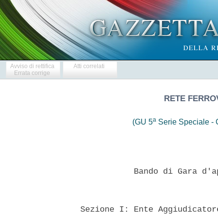
Avviso di rettifica
Atti correlati
Errata corrige
RETE FERROVI
a
(GU 5
Serie Speciale - C
 
             Bando di Gara d'appalto - Settori Speciali 
 

  Sezione I: Ente Aggiudicatore I.1) Denominazione, indirizzI e punti
di  contatto:  Denominazione  ufficiale:  RETE  FERROVIARIA  ITALIANA
S.p.A.  ("Gruppo  Ferrovie  dello  Stato"-Societa'  con  socio  unico
soggetta alla direzione  e  coordinamento  di  Ferrovie  dello  Stato
S.p.A., a norma dell'art. 2497 sexies cod. civ.  e  del  D.  Lgs.  n.
188/2003) Direzione Legale - S.O. Legale Bologna Sede di Firenze  per
conto della Direzione Territoriale Produzione di  Firenze.  Indirizzo
Postale:  Piazza  Stazione,  41/1  (lato  farmacia  S.M.N.)  -  50123
Firenze. Punti di  contatto:  tel.  055.2352277  -  Fax  055.2356548.
Profilo di Committente (URL): www.gare.rfi.it Ulteriori informazioni,
Capitolato d'oneri e documentazione  complementare  sono  disponibili
presso: i punti di contatto sopra indicati: Le offerte o  le  domande
di  partecipazione  vanno  inviate  a:  i  punti  di  contatto  sopra
indicati.   I.2   Principali   settori   di    attivita'    dell'Ente
Aggiudicatore: Servizi ferroviari. Sezione II: Oggetto  Dell'appalto.
II.1)  Descrizione.  II.1.1)  Denominazione   conferita   all'appalto
dall'Ente Aggiudicatore:. DLE.FI.2010.OM.FV .II.1.2) Tipi di  appalto
e luoghi di esecuzione, luoghi  di  consegna  o  di  prestazione  dei
servizi: Lavori -Progettazione ed  esecuzione.  Luogo  principale  di
esecuzione: vedi successivo punto VI.3),  lettera  a);  Codice  NUTS:
ITE1- ITC3 - ITD5 - ITE2.II.1.3) Il bando riguarda: l'istituzione  di
un Accordo Quadro. II.1.4) Informazioni relative all'accordo  quadro:
Accordo Quadro con diversi Operatori.  Numero  Operatori:  4.  Durata
Accordo Quadro: mesi 36. II.1.5) Breve descrizione  degli  appalti  o
degli  acquisti:  Progettazione   ed   esecuzione   dei   lavori   di
manutenzione dei Fabbricati Viaggiatori e relative  pertinenze  nelle
stazioni e nelle fermate ricadenti nelle giurisdizioni FV.01,  FV.02,
FV.03  FV.04  della  S.O  Terminali   e   Servizi   della   Direzione
Territoriale Produzione di Firenze. Le prestazioni saranno affidate e
specificate di volta in volta all'Operatore  Economico  con  appositi
Contratti Applicativi che riporteranno anche l'importo presunto delle
prestazioni e gli oneri per l'attuazione dei piani  della  sicurezza.
II.1.6)  CPV-  Oggetto  principale:  50200000.  II.1.7)  Gli  appalti
rientrano  nel  campo  di  applicazione  dell'accordo  sugli  appalti
pubblici (AAP) p.m.. II.1.8) Divisione in lotti:  SI.  Lotti:  4.  Le
offerte vanno presentate per un o piu' lotti. II.1.9): Ammissibilita'
di varianti: NO. II.2) Quantitativo o entita' degli appalti.  II.2.1)
Quantitativo o entita' totale (compresi tutti gli eventuali  lotti  e
opzioni): Euro. 17.000.000,00.  II.2.2)  Opzioni:  NO.  II.3)  Durata
dell'appalto  o  termine  di  esecuzione:  mesi  36.   Sezione   III:
Informazioni  di  carattere  giuridico,  economico,   finanziario   e
tecnico. III.1) Condizioni relative all'appalto. III.1.1) Cauzioni  e
garanzie richieste: a) - Cauzione provvisoria: pari al  2%  (due  per
cento) dell'importo complessivo dell'appalto da prestarsi  unitamente
all'offerta, con fideiussione bancaria o assicurativa o rilasciata da
intermediari finanziari ai sensi dell'art. 145 della  legge  388/2000
oppure con versamento in contanti o titoli del debito  pubblico.  Nel
caso di concorrenti costituiti da imprese singole la cauzione dovra',
a pena di esclusione, essere intestata, sottoscritta e  riportare  la
denominazione dell' Operatore  Economico.  Nel  caso  di  costituendo
raggruppamento, la cauzione dovra',  a  pena  di  esclusione,  essere
intestata  a  tutte  le  associande,  specificando  singolarmente  la
denominazione   di   tutti   i   suoi   componenti   e   sottoscritta
obbligatoriamente  dalla   Capogruppo-Mandataria.   b)   -   Cauzione
definitiva: garanzia fideiussoria nella misura del 10 %  dell'importo
netto di aggiudicazione, da prestarsi  con  fideiussione  bancaria  o
assicurativa  o  rilasciata  da  intermediari  finanziari  ai   sensi
dell'art. 145 della L. 388/2000. La misura della cauzione  definitiva
e' da incrementarsi, in caso di ribasso superiore al 10 %,  di  tanti
punti percentuali quanti sono quelli ecce-denti il 10 %; in  caso  di
ribasso superiore al 20 %, di un punto  percentuale  per  ogni  punto
percentuale di ribasso superiore al 10 % fino al 20 % e di due  punti
percentuali per ogni punto di ribasso  superiore  al  20  %.  Non  si
applica il  progressivo  svincolo  dell'importo  garantito  a  misura
dell'avanzamento  dell'esecuzione  dell'appalto.  Non  e'  consentita
l'applicazione del beneficio della riduzione del  50  %  sull'importo
delle suddette cauzioni. c) - Polizza assicurativa: e' prevista anche
una polizza a copertura dei rischi di esecuzione (CAR) per una  somma
assicurata  pari  all'importo  contrattuale  e   con   garanzia   per
responsabilita' civile verso terzi con  massimale  non  inferiore  ad
euro 500.000,00. III.1.2) Principali modalita' di finanziamento e  di
pagamento e/o riferimenti alle disposizioni applicabili in materia: I
pagamenti in acconto saranno effettuati con  le  modalita'  contenute
nelle "Condizioni Generali di Contratto per  gli  appalti  di  opere,
lavori e forniture in opera delle Societa' del  Gruppo  FS"  e  nello
schema contrattuale posto a base di ciascun appalto.  III.1.3)  Forma
giuridica che dovra'  assumere  il  raggruppamento  di  imprenditori:
Possono partecipare alle gare i concorrenti di cui all'art. 34, co 1,
del D.Lgs. 163/2006 e s.m.i., costituiti da imprese singole o imprese
riunite o consor-ziate,  i  raggruppamenti  temporanei  e/o  consorzi
ordinari di concorrenti non ancora costituiti, nonche' i  concorrenti
con sede in altri stati membri dell'Unione Europea alle condizioni di
cui all'articolo 3, co 7, del D.P.R. n.  34/2000.  E'  consentita  la
partecipazione da parte di raggruppamenti temporanei di concorrenti e
di consorzi ordinari di concorrenti di  cui  all'art.  2602  del  cc,
anche se non ancora costituiti,  GEIE;  in  tal  caso  la  domanda  e
l'offerta,  devono  essere   sottoscritte   da   tutte   le   imprese
interessate,  e  contenere  l'espressa  volonta'  di  costituire   il
raggruppamento o il consorzio, con l'indicazione dell'impresa che tra
esse  assumera'  la  veste  di  mandataria-capogruppo.  A   pena   di
esclusione i R.T.I. dovranno indicare la  quota  di  prestazioni  che
ciascun componente  l'associazione  intende  eseguire,  comunque  nei
limiti dei requisiti posseduti e nel rispetto delle  disposizioni  di
cui all'art. 95 del D.P.R. 554/99. E' fatto divieto ai concorrenti di
partecipare a ciascuna gara in piu' di un raggruppamento  temporaneo,
consorzio di concorrenti, GEIE, ovvero di partecipare a ciascuna gara
anche in forma individuale qualora abbia  partecipato  alla  medesima
gara in raggruppamento, GEIE, consorzio  di  concorrenti  o  indicato
quale  esecutore  dell'appalto  dagli  stessi.  I  consorzi,  di  cui
all'art. 34, co  1  lett.  b),  pena  l'esclusione,  sono  tenuti  ad
indicare in  sede  di  offerta,  per  quali  consorziati  concorrono.
III.1.4)  Altre   condizioni   particolari   cui   e'   soggetta   la
realizzazione dell'appalto: L'Operatore Economico  dovra'  essere  in
possesso,  relativamente  all'appalto  di   ciascuna   giurisdizione,
dell'abilitazione alla protezione cantieri in presenza  di  esercizio
Ferroviario. III.2) Condizioni di partecipazione. III.2.1) Situazione
personale   degli   operatori,   inclusi   i    requisiti    relativi
all'iscrizione nell'albo professionale o  nel  registro  commerciale:
R.F.I. S.p.A., nel rispetto  del  principio  di  pro-porzionalita'  e
nell'esercizio della facolta' di cui all'articolo 206 comma 3 del  D.
Lgs. 163/06, fissa per la partecipazione alla  presente  procedura  i
seguenti requisiti ai fini dell'ammissione e,  pertanto,  l'Operatore
Economico dovra' presentare specifica domanda  di  partecipazione,  a
pena di esclusione, secondo quanto riportato al punto VI.3.,  lettera
j),  allegando  la  seguente  documentazione  anch'essa  a  pena   di
esclusione: 1. una dichiarazione sostitutiva, corredata da  copia  di
un documento di identita' del firmatario, resa ai  sensi  del  D.P.R.
445/2000  o  piu'  dichiarazioni  ai   sensi   di   quanto   previsto
successivamente, ovvero, per i concorrenti non  residenti  in  Italia
dichiarazione idonea equivalente, secondo la legislazione dello Stato
di appartenenza, con la quale il Legale Rappresentante  assumendosene
la piena responsabilita', certifichi: a) che l'Impresa non  si  trova
in  stato  di  fallimento,  di  liquidazione  coatta,  di  concordato
preventivo e che non e' in corso un procedimento per la dichiarazione
di una di tali  situazioni;  b)  che  nei  propri  confronti  non  e'
pendente procedimento per  l'applicazione  di  una  delle  misure  di
prevenzione di cui all'articolo 3 della legge 27  dicembre  1956,  n.
1423 o di una delle cause ostative previste all'art. 10  della  legge
31.5.1965 n. 575 e s.m.i.; (l'esclusione e il divieto operano  se  la
pendenza  del  procedimento  riguarda  il  titolare  o  il  direttore
tecnico, se si tratta di impresa individuale; il socio o il direttore
tecnico  se  si  tratta  di  societa'  in  nome  collettivo,  i  soci
accomandatari o il direttore tecnico se  si  tratta  di  societa'  in
accomandita  semplice,  gli  amministratori  muniti  di   poteri   di
rappresentanza o il direttore tecnico, se si tratta di altro tipo  di
societa'); c) che nei  propri  confronti  non  e'  stata  pronunciata
sentenza di condanna passata in giudicato, o emesso decreto penale di
condanna divenuto irrevocabile, oppure sentenza di applicazione della
pena su richiesta, ai sensi dell'articolo 444 del codice di procedura
penale e che, per reati gravi in danno dello Stato o della  Comunita'
che  incidono  sulla  moralita'  professionale,  nemmeno   sussistono
sentenze definitive di condanna passate in giudicato per le quali  i