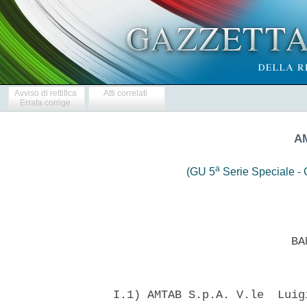
Avviso di rettifica
Atti correlati
Errata corrige
AM
a
(GU 5
Serie Speciale - C
                            BAN
  I.1) AMTAB S.p.A. V.le  Luig