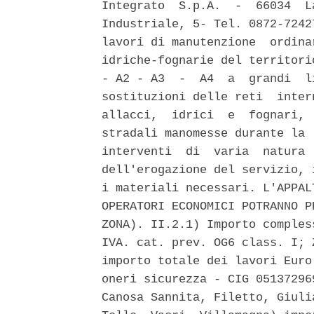
Integrato  S.p.A.  -  66034  L
Industriale, 5- Tel. 0872-7242
lavori di manutenzione  ordina
idriche-fognarie del territori
- A2 - A3  -  A4  a  grandi  l
sostituzioni delle reti  inter
allacci,  idrici  e  fognari, 
stradali manomesse durante la 
interventi  di  varia  natura 
dell'erogazione del servizio, 
i materiali necessari. L'APPAL
OPERATORI ECONOMICI POTRANNO P
ZONA). II.2.1) Importo comples
IVA. cat. prev. OG6 class. I; 
importo totale dei lavori Euro
oneri sicurezza - CIG 05137296
Canosa Sannita, Filetto, Giuli