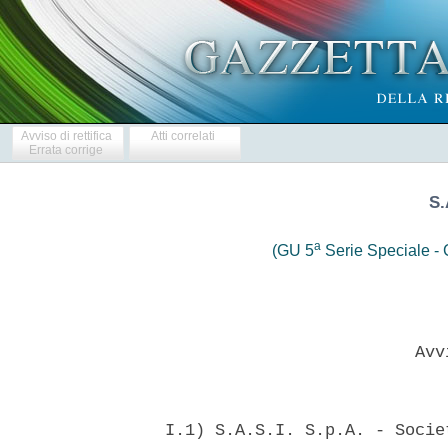
Avviso di rettifica
Atti correlati
Errata corrige
S.
a
(GU 5
Serie Speciale - C
                           Avvi
  I.1) S.A.S.I. S.p.A. - Socie