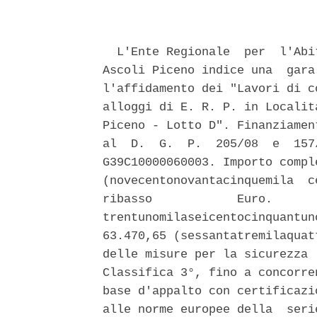
  L'Ente Regionale  per  l'Abi
Ascoli Piceno indice una  gara
l'affidamento dei "Lavori di c
alloggi di E. R. P. in Localit
Piceno - Lotto D". Finanziamen
al  D.  G.  P.  205/08  e  157
G39C10000060003. Importo compl
(novecentonovantacinquemila  c
ribasso            Euro.      
trentunomilaseicentocinquantun
63.470,65 (sessantatremilaquat
delle misure per la sicurezza 
Classifica 3°, fino a concorre
base d'appalto con certificazi
alle norme europee della  seri