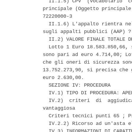
  II.1.5) CPV  (vocabolario  c
principale (Oggetto principale
72220000-3 

  II.1.6) L'appalto rientra ne
sugli appalti pubblici (AAP) ? 
  II.2) VALORE FINALE TOTALE D
  Lotto 1 Euro 18.583.850,66, 
sono pari ad euro 4.714,00; Lo
che gli oneri di sicurezza son
13.752.273,90, si precisa che 
euro 2.630,00. 

  SEZIONE IV: PROCEDURA 

  IV.1) TIPO DI PROCEDURA: APER
  IV.2)  criteri  di  aggiudic
vantaggiosa 

  Criteri tecnici punti 65 ; P
  IV.2.2) Ricorso ad un'asta e
  IV.3) INFORMAZIONI DI CARATT