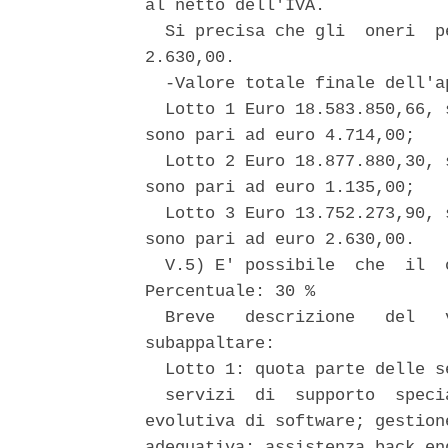
al netto dell'IVA. 

  Si precisa che gli  oneri  p
2.630,00. 

  -Valore totale finale dell'a
  Lotto 1 Euro 18.583.850,66, 
sono pari ad euro 4.714,00; 

  Lotto 2 Euro 18.877.880,30, 
sono pari ad euro 1.135,00; 

  Lotto 3 Euro 13.752.273,90, 
sono pari ad euro 2.630,00. 

  V.5) E' possibile  che  il  
Percentuale: 30 % 

  Breve   descrizione   del   
subappaltare: 

  Lotto 1: quota parte delle s
  servizi  di  supporto  speci
evolutiva di software; gestion
adeguativa; assistenza back end