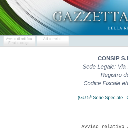
Avviso di rettifica
Atti correlati
Errata corrige
CONSIP S.
Sede Legale: Via
Registro d
Codice Fiscale e
a
(GU 5
Serie Speciale - C
              Avviso relativo 