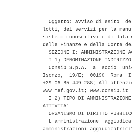
  Oggetto: avviso di esito  de
lotti, dei servizi per la manu
sistemi conoscitivi e di data 
delle Finanze e della Corte dei
  SEZIONE I: AMMINISTRAZIONE A
  I.1) DENOMINAZIONE INDIRIZZO
  Consip S.p.A.  a  socio  uni
Isonzo,  19/E;  00198  Roma  I
+39.06.85.449.288; All'attenzi
www.mef.gov.it; www.consip.it 

  I.2) TIPO DI AMMINISTRAZIONE
ATTIVITA' 

  ORGANISMO DI DIRITTO PUBBLICO
  L'amministrazione  aggiudica
amministrazioni aggiudicatrici?