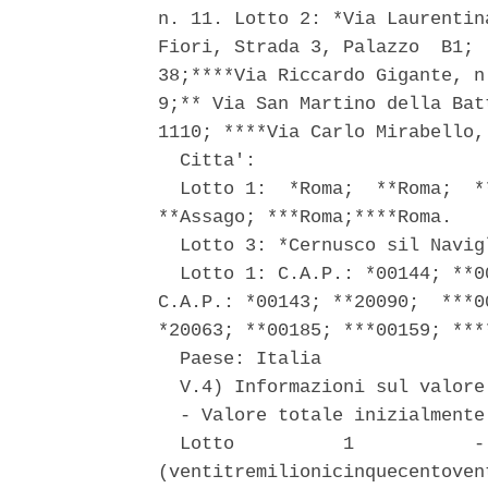
n. 11. Lotto 2: *Via Laurentin
Fiori, Strada 3, Palazzo  B1; 
38;****Via Riccardo Gigante, n
9;** Via San Martino della Bat
1110; ****Via Carlo Mirabello, 
  Citta': 

  Lotto 1:  *Roma;  **Roma;  *
**Assago; ***Roma;****Roma. 

  Lotto 3: *Cernusco sil Navig
  Lotto 1: C.A.P.: *00144; **0
C.A.P.: *00143; **20090;  ***0
*20063; **00185; ***00159; ****
  Paese: Italia 

  V.4) Informazioni sul valore
  - Valore totale inizialmente
  Lotto          1           -
(ventitremilionicinquecentoven