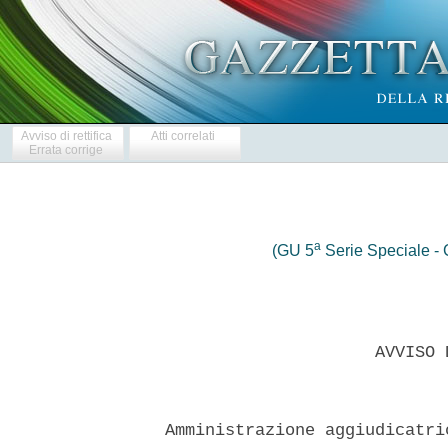
Avviso di rettifica
Atti correlati
Errata corrige
a
(GU 5
Serie Speciale - C
                       AVVISO 
  Amministrazione aggiudicatri