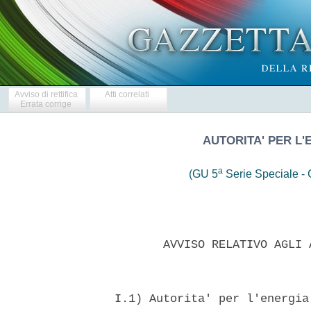
Avviso di rettifica
Atti correlati
Errata corrige
AUTORITA' PER L'
a
(GU 5
Serie Speciale - C
         AVVISO RELATIVO AGLI 
  I.1) Autorita' per l'energia