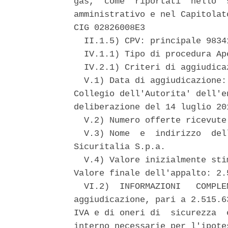
gas,  come  riportati  nello  
amministrativo e nel Capitolat
CIG 02826008E3 

  II.1.5) CPV: principale 98341
  IV.1.1) Tipo di procedura Ape
  IV.2.1) Criteri di aggiudica
  V.1) Data di aggiudicazione:
Collegio dell'Autorita' dell'e
deliberazione del 14 luglio 20
  V.2) Numero offerte ricevute:
  V.3) Nome  e  indirizzo  del
Sicuritalia S.p.a. 

  V.4) Valore inizialmente sti
Valore finale dell'appalto: 2.
  VI.2)  INFORMAZIONI   COMPLE
aggiudicazione, pari a 2.515.6
IVA e di oneri di  sicurezza  
interno necessarie per l'ipote