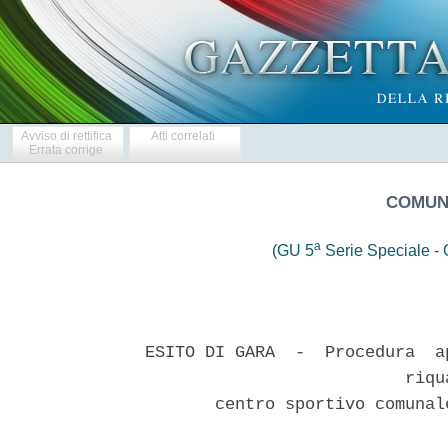
Avviso di rettifica
Atti correlati
Errata corrige
COMUNE
a
(GU 5
Serie Speciale - C
ESITO DI GARA  -  Procedura  a
                          riqua
       centro sportivo comunal