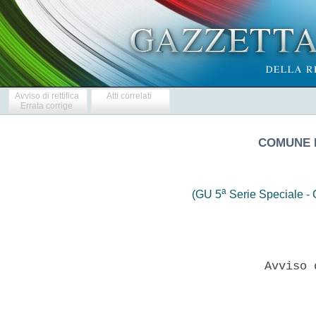
Avviso di rettifica
Atti correlati
Errata corrige
COMUNE 
a
(GU 5
Serie Speciale - C
                       Avviso 