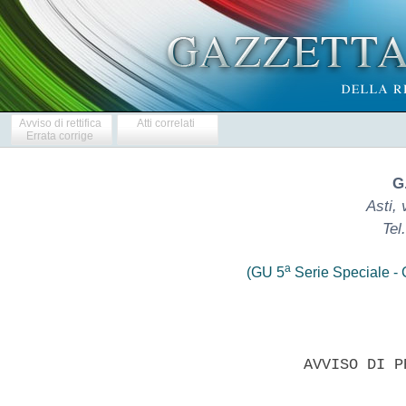
Avviso di rettifica
Atti correlati
Errata corrige
G
Asti, 
Tel
a
(GU 5
Serie Speciale - C
                   AVVISO DI P