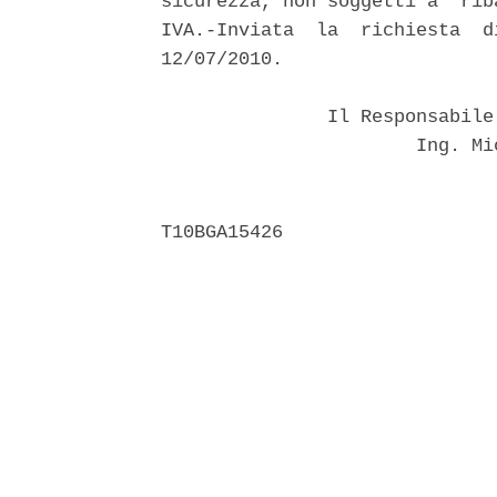
sicurezza, non soggetti a  rib
IVA.-Inviata  la  richiesta  d
12/07/2010. 

               Il Responsabile
                       Ing. Mi