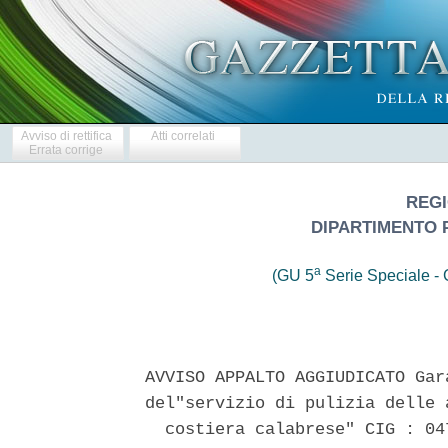
Avviso di rettifica
Atti correlati
Errata corrige
REGI
DIPARTIMENTO 
a
(GU 5
Serie Speciale - C
AVVISO APPALTO AGGIUDICATO Gar
del"servizio di pulizia delle 
  costiera calabrese" CIG : 04