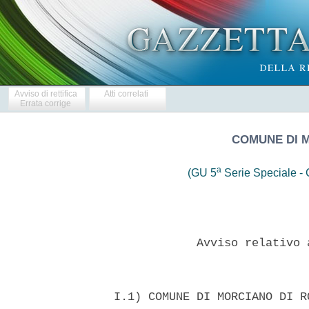
Avviso di rettifica
Atti correlati
Errata corrige
COMUNE DI 
a
(GU 5
Serie Speciale - C
              Avviso relativo 
  I.1) COMUNE DI MORCIANO DI R