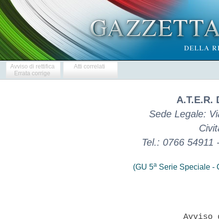
Avviso di rettifica
Atti correlati
Errata corrige
A.T.E.R.
Sede Legale: Vi
Civi
Tel.: 0766 54911
a
(GU 5
Serie Speciale - C
                       Avviso 