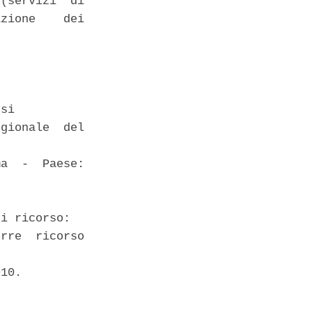
(servizi  di

zione    dei

si 

gionale  del

a  -  Paese:

i ricorso: 

rre  ricorso



10. 
