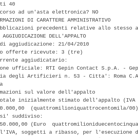
ti 40 

corso ad un'asta elettronica? NO 

RMAZIONI DI CARATTERE AMMINISTRATIVO 

bblicazioni precedenti relative allo stesso a
 AGGIUDICAZIONE DELL'APPALTO 

di aggiudicazione: 21/04/2010 

o offerte ricevute: 3 (tre) 

rrente aggiudicatario: 

one ufficiale: RTI Gepin Contact S.p.A. - Gep
ia degli Artificieri n. 53 - Citta': Roma C.A
a 

mazioni sul valore dell'appalto 

otale inizialmente stimato dell'appalto (IVA 
0.000,00  (quattromilioniquattrocentomila/00)
si' suddiviso: 

50.000,00 (Euro  quattromilioniduecentocinqua
l'IVA, soggetti a ribasso, per l'esecuzione d