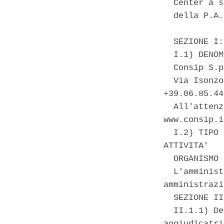
  Center a s
  della P.A. 
  SEZIONE I:
  I.1) DENOM
  Consip S.p
  Via Isonzo
+39.06.85.44
  All'attenz
www.consip.i
  I.2) TIPO 
ATTIVITA' 

  ORGANISMO 
  L'amminist
amministrazi
  SEZIONE II
  II.1.1) De
aggiudicatri