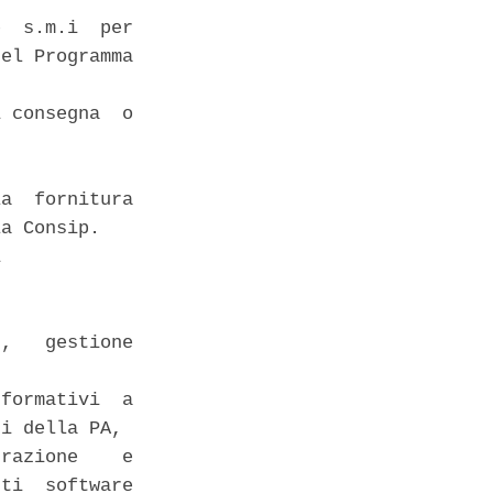
  s.m.i  per

el Programma

 consegna  o

a  fornitura

a Consip. 

 

 

,   gestione

formativi  a

i della PA, 

razione    e

ti  software
