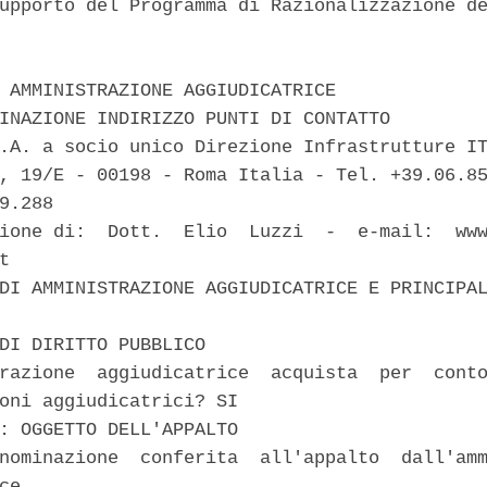
upporto del Programma di Razionalizzazione de


 AMMINISTRAZIONE AGGIUDICATRICE 

INAZIONE INDIRIZZO PUNTI DI CONTATTO 

.A. a socio unico Direzione Infrastrutture IT
, 19/E - 00198 - Roma Italia - Tel. +39.06.85
9.288 

ione di:  Dott.  Elio  Luzzi  -  e-mail:  www
t 

DI AMMINISTRAZIONE AGGIUDICATRICE E PRINCIPAL
DI DIRITTO PUBBLICO 

razione  aggiudicatrice  acquista  per  conto
oni aggiudicatrici? SI 

: OGGETTO DELL'APPALTO 

nominazione  conferita  all'appalto  dall'amm
ce 
