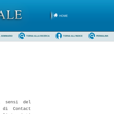
HOME
L SOMMARIO
TORNA ALLA RICERCA
TORNA ALL'INDICE
PERMALINK
  sensi  del

 di  Contact
