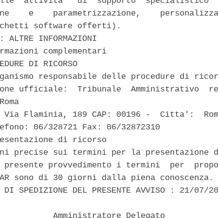
lle  attivita'  di  supporto  specialistico  
ne    e    parametrizzazione,    personalizza
chetti software offerti). 

: ALTRE INFORMAZIONI 

rmazioni complementari 

EDURE DI RICORSO 

ganismo responsabile delle procedure di ricor
one ufficiale:  Tribunale  Amministrativo  re
Roma 

 Via Flaminia, 189 CAP: 00196 -  Citta':  Rom
efono: 06/328721 Fax: 06/32872310 

esentazione di ricorso 

ni precise sui termini per la presentazione d
 presente provvedimento i termini  per  propo
AR sono di 30 giorni dalla piena conoscenza. 
 DI SPEDIZIONE DEL PRESENTE AVVISO : 21/07/20
           Amministratore Delegato 
