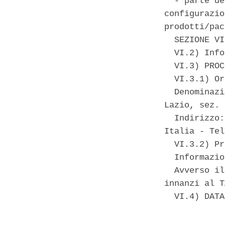
  - parte de
configurazio
prodotti/pac
  SEZIONE VI
  VI.2) Info
  VI.3) PROC
  VI.3.1) Or
  Denominazi
Lazio, sez. 
  Indirizzo:
Italia - Tel
  VI.3.2) Pr
  Informazio
  Avverso il
innanzi al T
  VI.4) DATA
            