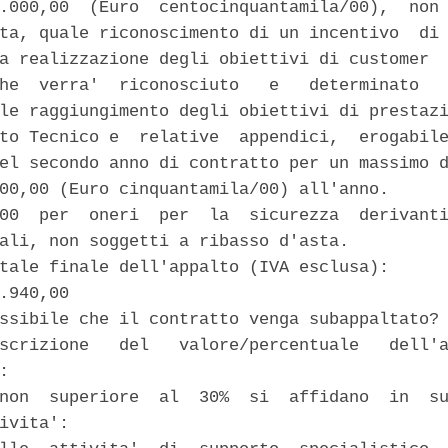
.000,00  (Euro  centocinquantamila/00),  non 
ta, quale riconoscimento di un incentivo  di 
a realizzazione degli obiettivi di customer  
he  verra'  riconosciuto   e   determinato   
le raggiungimento degli obiettivi di prestazi
to Tecnico e  relative  appendici,  erogabile
el secondo anno di contratto per un massimo d
00,00 (Euro cinquantamila/00) all'anno. 

00  per  oneri  per  la  sicurezza  derivanti
ali, non soggetti a ribasso d'asta. 

tale finale dell'appalto (IVA esclusa): 

.940,00 

ssibile che il contratto venga subappaltato? 
scrizione   del   valore/percentuale   dell'a
: 

non  superiore  al  30%  si  affidano  in  su
ivita': 
