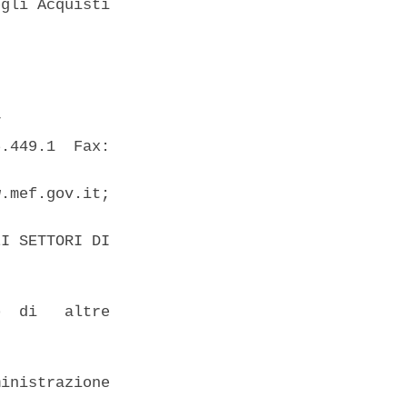
gli Acquisti

 

.449.1  Fax:

.mef.gov.it;

I SETTORI DI

  di   altre

inistrazione
