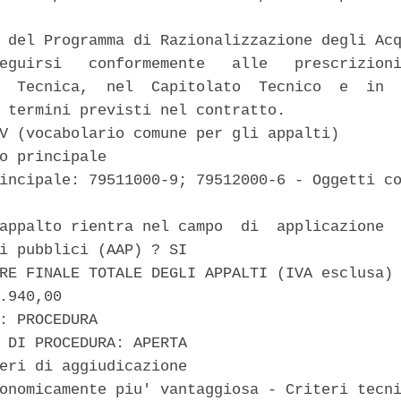
 del Programma di Razionalizzazione degli Acq
eguirsi   conformemente   alle   prescrizioni
  Tecnica,  nel  Capitolato  Tecnico  e  in  
 termini previsti nel contratto. 

V (vocabolario comune per gli appalti) 

o principale 

incipale: 79511000-9; 79512000-6 - Oggetti co
appalto rientra nel campo  di  applicazione  
i pubblici (AAP) ? SI 

RE FINALE TOTALE DEGLI APPALTI (IVA esclusa) 
.940,00 

: PROCEDURA 

 DI PROCEDURA: APERTA 

eri di aggiudicazione 

onomicamente piu' vantaggiosa - Criteri tecni