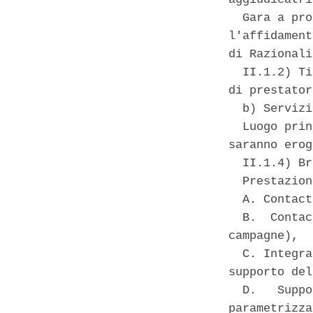
  Gara a pro
l'affidament
di Razionali
  II.1.2) Ti
di prestator
  b) Servizi
  Luogo prin
saranno erog
  II.1.4) Br
  Prestazion
  A. Contact
  B.  Contac
campagne), 

  C. Integra
supporto del
  D.   Suppo
parametrizza