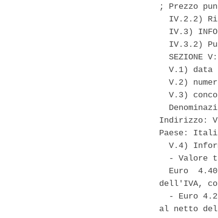
; Prezzo pun
  IV.2.2) Ri
  IV.3) INFO
  IV.3.2) Pu
  SEZIONE V:
  V.1) data 
  V.2) numer
  V.3) conco
  Denominazi
Indirizzo: V
Paese: Itali
  V.4) Infor
  - Valore t
  Euro  4.40
dell'IVA, co
  - Euro 4.2
al netto del