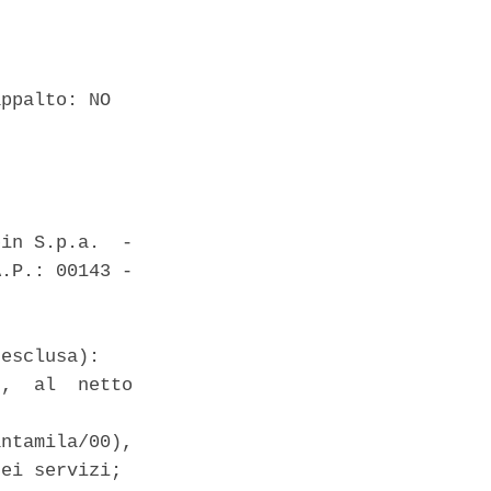
ppalto: NO 

in S.p.a.  -

.P.: 00143 -

esclusa): 

,  al  netto

ntamila/00),

ei servizi; 
