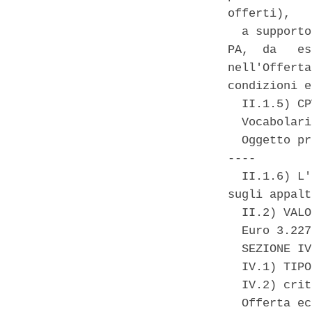
offerti), 

  a supporto
PA,  da   es
nell'Offerta
condizioni e
  II.1.5) CP
  Vocabolari
  Oggetto pr
---- 

  II.1.6) L'
sugli appalt
  II.2) VALO
  Euro 3.227
  SEZIONE IV
  IV.1) TIPO
  IV.2) crit
  Offerta ec