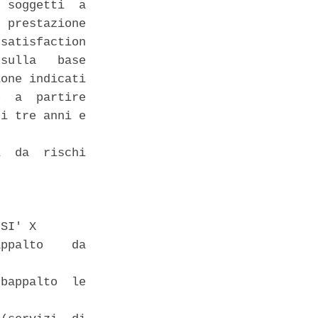
 soggetti  a

 prestazione

satisfaction

sulla   base

one indicati

  a  partire

i tre anni e

  da  rischi

SI' X 

ppalto    da

bappalto  le
