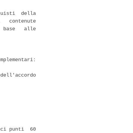
uisti  della

   contenute

 base   alle

mplementari:

dell'accordo



ci punti  60
