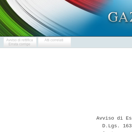
Avviso di rettifica
Atti correlati
Errata corrige
Avviso di Es
  D.Lgs. 163