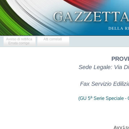
Avviso di rettifica
Atti correlati
Errata corrige
PROVI
Sede Legale: Via Di
Fax Servizio Edili
a
(GU 5
Serie Speciale - C
                         Avvis