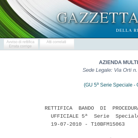
Avviso di rettifica
Atti correlati
Errata corrige
AZIENDA MULTI
Sede Legale: Via Orti
a
(GU 5
Serie Speciale - C
RETTIFICA  BANDO  DI  PROCEDUR
  UFFICIALE 5ª  Serie  Special
  19-07-2010 - T10BFM15063 
