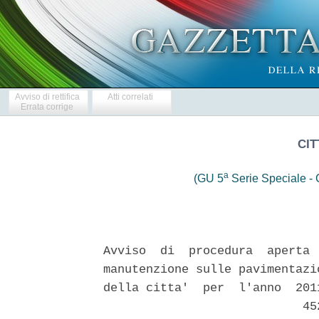
Avviso di rettifica
Atti correlati
Errata corrige
CIT
a
(GU 5
Serie Speciale - C
Avviso  di  procedura  aperta 
manutenzione sulle pavimentazi
della citta'  per  l'anno  201
                            452