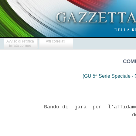
Avviso di rettifica
Atti correlati
Errata corrige
COMU
a
(GU 5
Serie Speciale - C
Bando di  gara  per  l'affidam
                             do