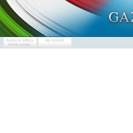
Avviso di rettifica
Atti correlati
Errata corrige
  