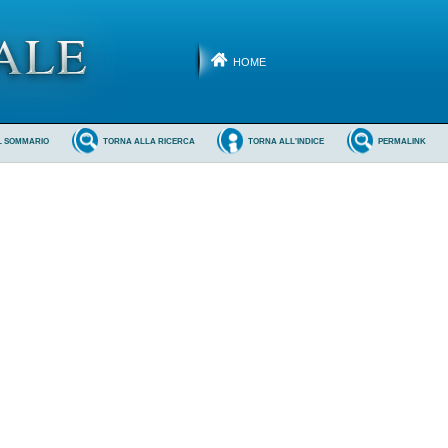
HOME
L SOMMARIO
TORNA ALLA RICERCA
TORNA ALL'INDICE
PERMALINK