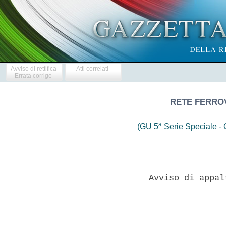
Avviso di rettifica
Atti correlati
Errata corrige
RETE FERROVI
a
(GU 5
Serie Speciale - C
          Avviso di appal