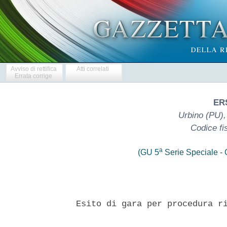
Avviso di rettifica
Atti correlati
Errata corrige
ER
Urbino (PU), 
Codice fi
a
(GU 5
Serie Speciale - C
 Esito di gara per procedura ri