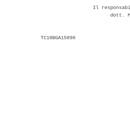
                  Il responsabi
                        dott. M