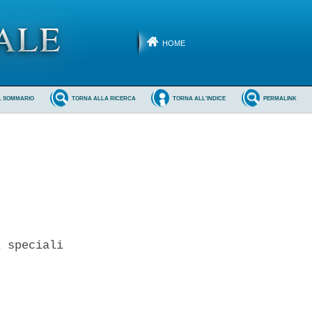
HOME
L SOMMARIO
TORNA ALLA RICERCA
TORNA ALL'INDICE
PERMALINK
 speciali 
