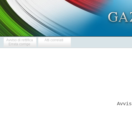
Avviso di rettifica
Atti correlati
Errata corrige
     Avvis