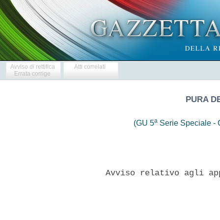
Avviso di rettifica
Atti correlati
Errata corrige
PURA DE
a
(GU 5
Serie Speciale - C
     Avviso relativo agli ap