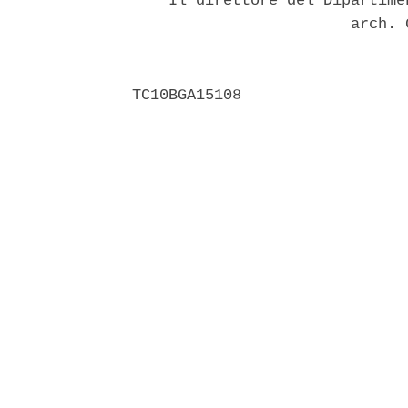
    Il direttore del Dipartime
                        arch. 