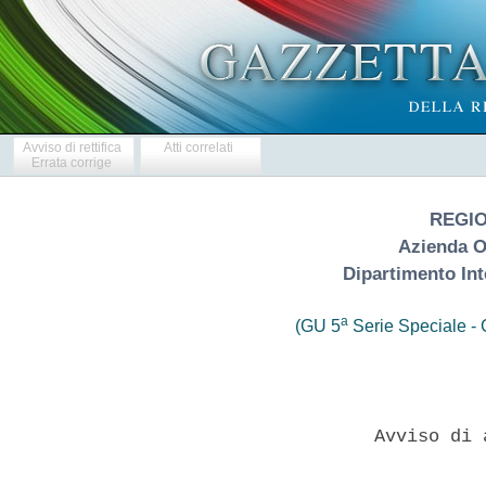
Avviso di rettifica
Atti correlati
Errata corrige
REGI
Azienda O
Dipartimento Int
a
(GU 5
Serie Speciale - C
                    Avviso di 