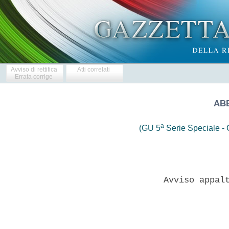
Avviso di rettifica
Atti correlati
Errata corrige
ABB
a
(GU 5
Serie Speciale - C
            Avviso appalt