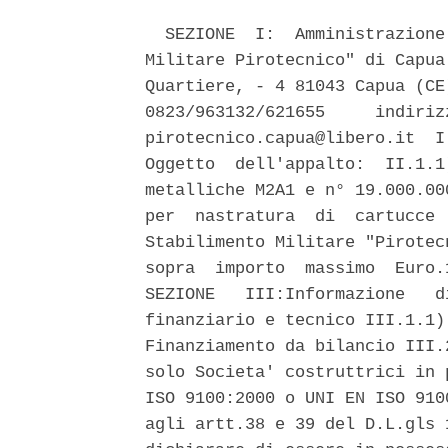
  SEZIONE  I:  Amministrazione
Militare Pirotecnico" di Capua
Quartiere, - 4 81043 Capua (CE
0823/963132/621655     indiriz
pirotecnico.capua@libero.it  I
Oggetto  dell'appalto:  II.1.1
metalliche M2A1 e n° 19.000.00
per  nastratura  di  cartucce 
Stabilimento Militare "Pirotec
sopra  importo  massimo  Euro.
SEZIONE   III:Informazione   d
finanziario e tecnico III.1.1)
Finanziamento da bilancio III.
solo Societa' costruttrici in 
ISO 9100:2000 o UNI EN ISO 910
agli artt.38 e 39 del D.L.gls 