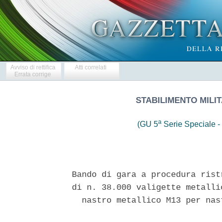
Avviso di rettifica
Atti correlati
Errata corrige
STABILIMENTO MILI
a
(GU 5
Serie Speciale - 
Bando di gara a procedura rist
di n. 38.000 valigette metalli
  nastro metallico M13 per nas