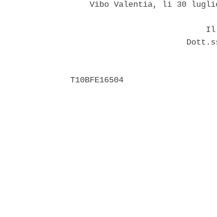
    Vibo Valentia, li 30 luglio
                            Il 
                        Dott.s