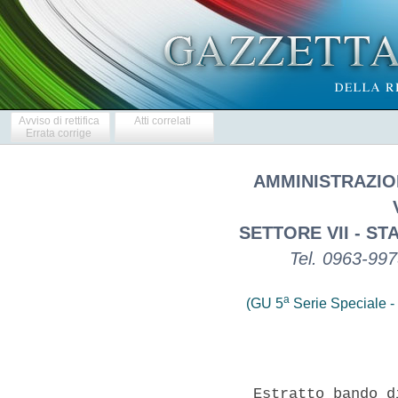
Avviso di rettifica
Atti correlati
Errata corrige
AMMINISTRAZIO
SETTORE VII - S
Tel. 0963-99
a
(GU 5
Serie Speciale - 
              Estratto bando d