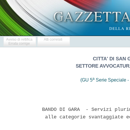
Avviso di rettifica
Atti correlati
Errata corrige
CITTA' DI SAN
SETTORE AVVOCATURA
a
(GU 5
Serie Speciale - 
BANDO DI GARA  - Servizi pluri
 alle categorie svantaggiate e