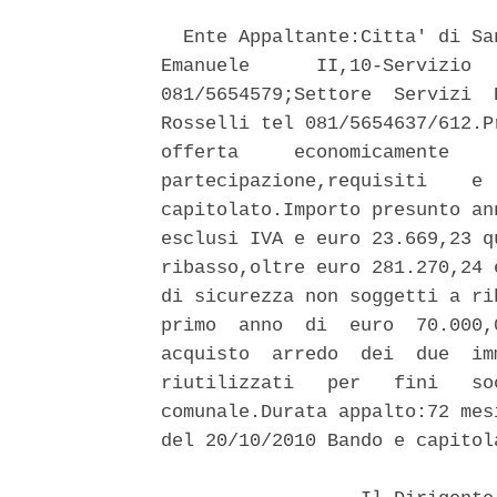
  Ente Appaltante:Citta' di Sa
Emanuele      II,10-Servizio  
081/5654579;Settore  Servizi  
Rosselli tel 081/5654637/612.P
offerta     economicamente    
partecipazione,requisiti    e 
capitolato.Importo presunto an
esclusi IVA e euro 23.669,23 q
ribasso,oltre euro 281.270,24 
di sicurezza non soggetti a ri
primo  anno  di  euro  70.000,
acquisto  arredo  dei  due  im
riutilizzati   per   fini   so
comunale.Durata appalto:72 mes
del 20/10/2010 Bando e capitol