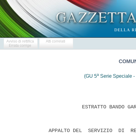
Avviso di rettifica
Atti correlati
Errata corrige
COMUN
a
(GU 5
Serie Speciale - 
             ESTRATTO BANDO GAR
  APPALTO DEL  SERVIZIO  DI  RE