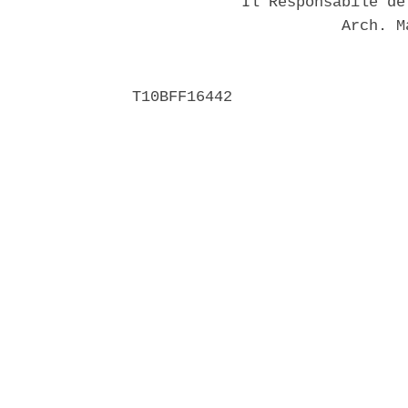
            Il Responsabile de
                       Arch. M