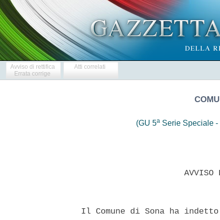
Avviso di rettifica
Atti correlati
Errata corrige
COMUN
a
(GU 5
Serie Speciale - 
                       AVVISO 
  Il Comune di Sona ha indetto