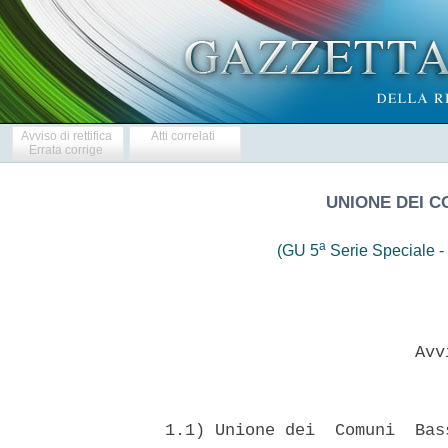
Avviso di rettifica
Atti correlati
Errata corrige
UNIONE DEI 
a
(GU 5
Serie Speciale - 
                           Avvi
  1.1) Unione dei  Comuni  Bas