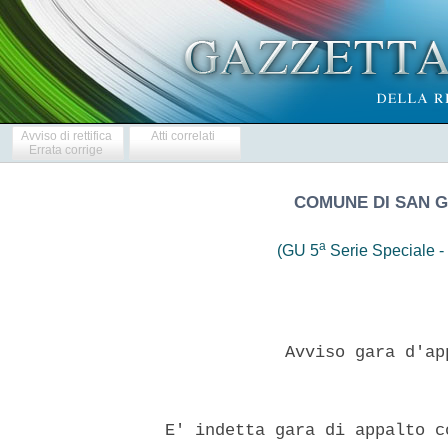
Avviso di rettifica
Atti correlati
Errata corrige
COMUNE DI SAN G
a
(GU 5
Serie Speciale - 
              Avviso gara d'ap
  E' indetta gara di appalto c