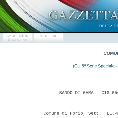
Avviso di rettifica
Atti correlati
Errata corrige
COMUN
a
(GU 5
Serie Speciale - 
        BANDO DI GARA - CIG 05
  Comune di Forio, Sett.  LL.P