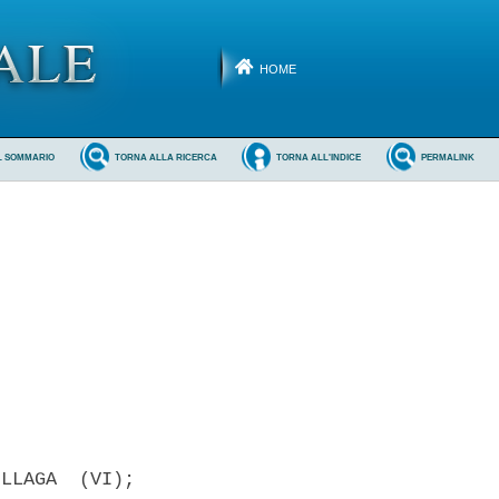
HOME
L SOMMARIO
TORNA ALLA RICERCA
TORNA ALL'INDICE
PERMALINK
LLAGA  (VI);
