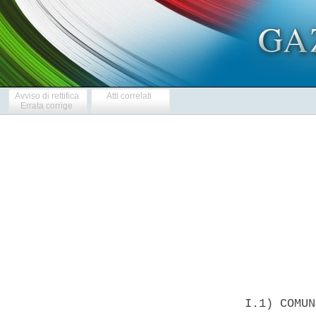
Avviso di rettifica
Atti correlati
Errata corrige
            
  I.1) COMUN