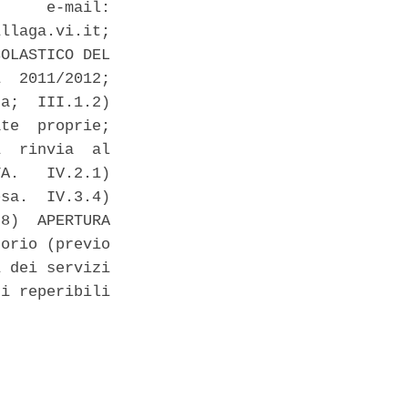
     e-mail:

llaga.vi.it;

OLASTICO DEL

  2011/2012;

a;  III.1.2)

te  proprie;

  rinvia  al

A.   IV.2.1)

sa.  IV.3.4)

8)  APERTURA

orio (previo

 dei servizi

i reperibili
