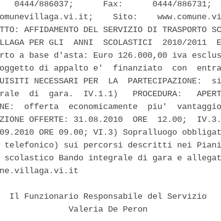
   0444/886037;      Fax:      0444/886731;  
omunevillaga.vi.it;    Sito:    www.comune.vi
TTO: AFFIDAMENTO DEL SERVIZIO DI TRASPORTO SC
LLAGA PER GLI  ANNI  SCOLASTICI  2010/2011  E
rto a base d'asta: Euro 126.000,00 iva esclus
oggetto di appalto e'  finanziato  con  entra
UISITI NECESSARI PER  LA  PARTECIPAZIONE:  si
rale  di  gara.  IV.1.1)   PROCEDURA:   APERT
NE:  offerta  economicamente  piu'  vantaggio
ZIONE OFFERTE: 31.08.2010  ORE  12.00;  IV.3.
09.2010 ORE 09.00; VI.3) Sopralluogo obbligat
 telefonico) sui percorsi descritti nei Piani
 scolastico Bando integrale di gara e allegat
ne.villaga.vi.it 

  Il Funzionario Responsabile del Servizio 

              Valeria De Peron 
