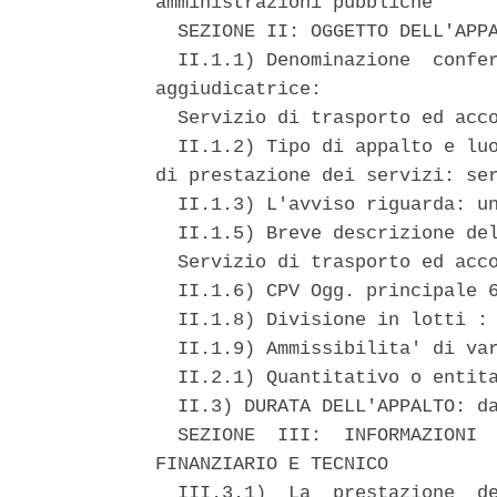
amministrazioni pubbliche 

  SEZIONE II: OGGETTO DELL'APPA
  II.1.1) Denominazione  confer
aggiudicatrice: 

  Servizio di trasporto ed acco
  II.1.2) Tipo di appalto e luo
di prestazione dei servizi: ser
  II.1.3) L'avviso riguarda: un
  II.1.5) Breve descrizione del
  Servizio di trasporto ed acco
  II.1.6) CPV Ogg. principale 6
  II.1.8) Divisione in lotti : 
  II.1.9) Ammissibilita' di var
  II.2.1) Quantitativo o entita
  II.3) DURATA DELL'APPALTO: da
  SEZIONE  III:  INFORMAZIONI  
FINANZIARIO E TECNICO 

  III.3.1)  La  prestazione  de