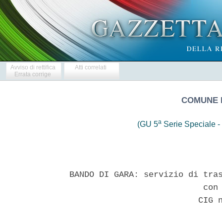
Avviso di rettifica
Atti correlati
Errata corrige
COMUNE 
a
(GU 5
Serie Speciale - 
BANDO DI GARA: servizio di tras
                           con 
                          CIG n