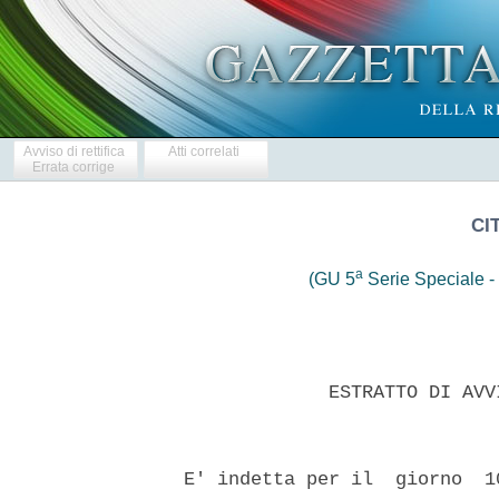
Avviso di rettifica
Atti correlati
Errata corrige
CI
a
(GU 5
Serie Speciale - 
               ESTRATTO DI AVV
  E' indetta per il  giorno  1