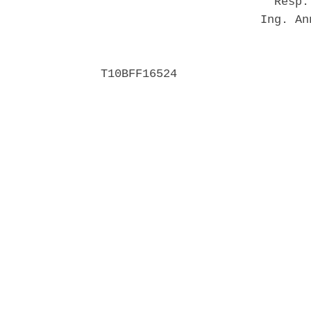
                         Resp.
                       Ing. An