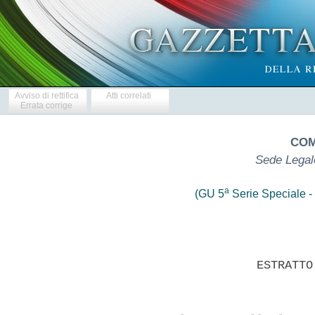
Avviso di rettifica
Atti correlati
Errata corrige
COM
Sede Legal
a
(GU 5
Serie Speciale - 
                      ESTRATTO