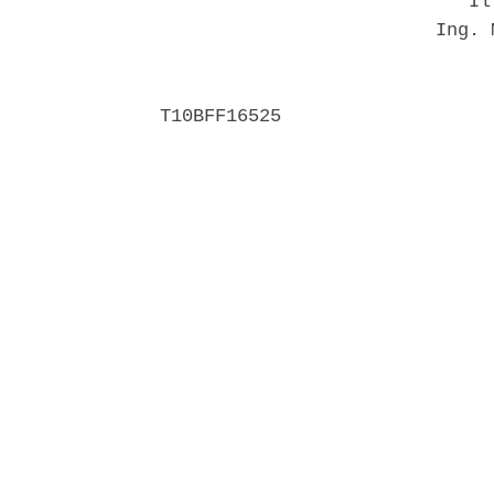
                            Il 
                         Ing. 