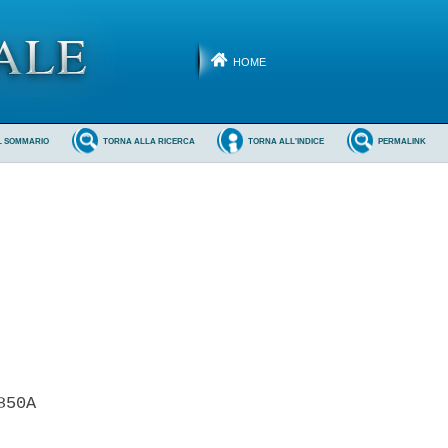
HOME
L SOMMARIO
TORNA ALLA RICERCA
TORNA ALL'INDICE
PERMALINK
50A 
