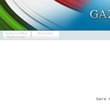
Avviso di rettifica
Atti correlati
Errata corrige
            
       Gara 