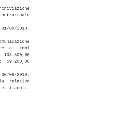
chiviazione

ontrattuale

31/08/2010. 

municazione

e  ai  temi

 103.800,00

  69.200,00

30/08/2010. 

a  relativa

e.milano.it
