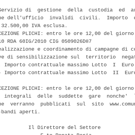
Servizio di  gestione  della  custodia  ed  ar
he dell'ufficio  invalidi  civili.  Importo  c
 32.500,00 IVA esclusa. 

CEZIONE PLICHI: entro le ore 12,00 del giorno 
10 RDA 60IG/2010 CIG 0509026D87 

ealizzazione e coordinamento di campagne di co
ve di sensibilizzazione sul  territorio  negat
. Importo contrattuale massimo Lotto  I  Euro 
- Importo contrattuale massimo Lotto  II  Euro


CEZIONE PLICHI: entro le ore 12,00 del giorno 
  integrali  delle  suddette  gare  nonche'  l
ne  verranno  pubblicati  sul  sito  www.comun
bandi aperti. 

          Il Direttore del Settore 
