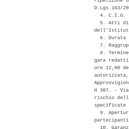
ripetizone d
D.Lgs.163/20
  4. C.I.G. 
  5. Atti di
dell'Istitut
  6. Durata 
  7. Raggrup
  8. Termine
gara redatti
ore 12,00 de
autorizzata,
Approvvigion
H 307. - Via
rischio dell
specificate 
  9. Apertur
partecipanti 
  10. Garanz