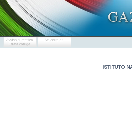
Avviso di rettifica
Atti correlati
Errata corrige
ISTITUTO N
            