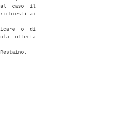
al  caso  il

richiesti ai

icare  o  di

ola  offerta

Restaino. 
