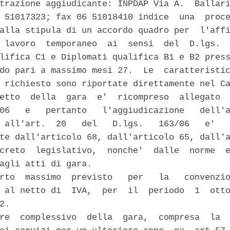
trazione aggiudicante: INPDAP Via A.  Ballari
 51017323; fax 06 51018410 indice  una  proce
alla stipula di un accordo quadro per  l'affi
 lavoro  temporaneo  ai  sensi  del  D.lgs.  
lifica C1 e Diplomati qualifica B1 e B2 press
do pari a massimo mesi 27.  Le  caratteristic
 richiesto sono riportate direttamente nel Ca
etto  della  gara  e'  ricompreso  allegato  
06   e   pertanto   l'aggiudicazione   dell'a
 all'art.  20   del   D.lgs.   163/06   e'   
te dall'articolo 68, dall'articolo 65, dall'a
creto  legislativo,  nonche'  dalle  norme  e
agli atti di gara. 

rto  massimo  previsto   per   la   convenzio
 al netto di  IVA,  per  il  periodo  1  otto
2. 

re  complessivo  della  gara,  compresa  la  