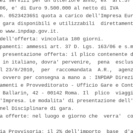
ei servizi per un ulteriore anno, ex  art.57 
06, e' di Euro 9.500.000 al netto di IVA 

n. 0523423651 quota a carico dell'Impresa Eur
 gara disponibili e utilizzabili  direttament
o www.inpdap.gov.it. 

dell'offerta: vincolata 180 giorni. 

pamenti: ammessi art. 37 D. Lgs. 163/06 e s.m
 presentazione offerta: il plico contenente d
 in italiano, dovra' pervenire,  pena  esclus
l 23/8/2010,  per  raccomandata  A.R.,  agenz
 ovvero per consegna a mano a : INPDAP Direzi
amenti e Provveditorato - Ufficio Gare e Cont
 Ballarin, 42 - 00142 Roma. Il  plico  viaggi
'Impresa. Le modalita' di presentazione dell'
nel Disciplinare di gara. 

a offerte: nel luogo e giorno che  verra'  co


ia Provvisoria: il 2% dell'importo  base  d'a