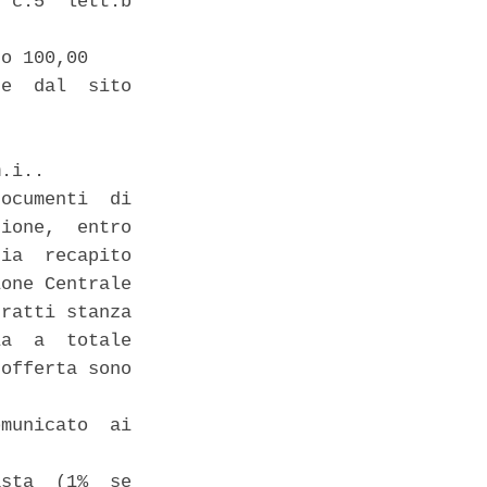
 c.5  lett.b

o 100,00 

e  dal  sito

.i.. 

ocumenti  di

ione,  entro

ia  recapito

one Centrale

ratti stanza

a  a  totale

offerta sono

municato  ai

sta  (1%  se
