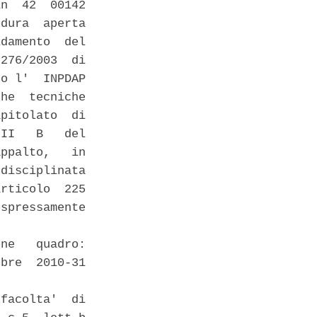
n  42  00142

dura  aperta

damento  del

276/2003  di

o l'  INPDAP

he  tecniche

pitolato  di

II   B   del

ppalto,   in

disciplinata

rticolo  225

spressamente

ne   quadro:

bre  2010-31

facolta'  di
