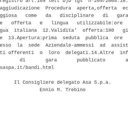
registro art.109 lett b)D lgs  n°209/2005.10.
aggiudicazione  Procedura  aperta,offerta  ec
ggiosa   come   da   disciplinare   di   gara
e   offerta   e   lingua   utilizzabile:ore  
gua  italiana  12.Validita'  offerta:180   gi
e  13.Apertura:prima  seduta  pubblica  ore  
esso  la  sede  Aziendale-ammessi  ad  assist
ti offerenti  o  loro  delegati.14.Altre  inf
       di       gara       pubblicato       a
saspa.it/bandi.html 

     Il Consigliere delegato Asa S.p.a. 

              Ennio M. Trebino 
