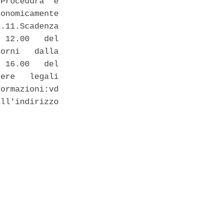
Procedura  e

onomicamente

.11.Scadenza

 12.00   del

orni   dalla

 16.00   del

ere   legali

ormazioni:vd

ll'indirizzo
