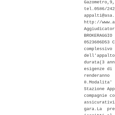
Gazometro,9,
tel.0586/242
appalti@asa.
http://www.a
Aggiudicator
BROKERAGGIO 
0523606D53 C
complessivo 
dell'appalto
durata(3 ann
esigenze di 
renderanno  
8.Modalita' 
Stazione App
compagnie co
assicurativi
gara.La  pre