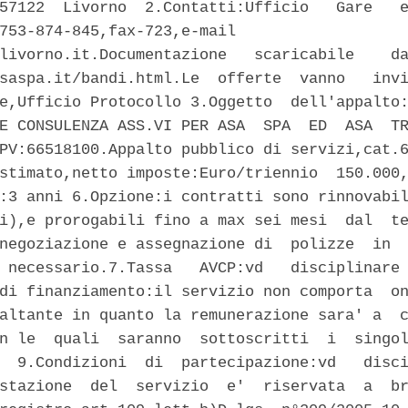
57122  Livorno  2.Contatti:Ufficio   Gare   e
753-874-845,fax-723,e-mail

livorno.it.Documentazione   scaricabile    da
saspa.it/bandi.html.Le  offerte  vanno   invi
e,Ufficio Protocollo 3.Oggetto  dell'appalto:
E CONSULENZA ASS.VI PER ASA  SPA  ED  ASA  TR
PV:66518100.Appalto pubblico di servizi,cat.6
stimato,netto imposte:Euro/triennio  150.000,
:3 anni 6.Opzione:i contratti sono rinnovabil
i),e prorogabili fino a max sei mesi  dal  te
negoziazione e assegnazione di  polizze  in  
 necessario.7.Tassa   AVCP:vd   disciplinare 
di finanziamento:il servizio non comporta  on
altante in quanto la remunerazione sara' a  c
n le  quali  saranno  sottoscritti  i  singol
  9.Condizioni  di  partecipazione:vd   disci
stazione  del  servizio  e'  riservata  a  br