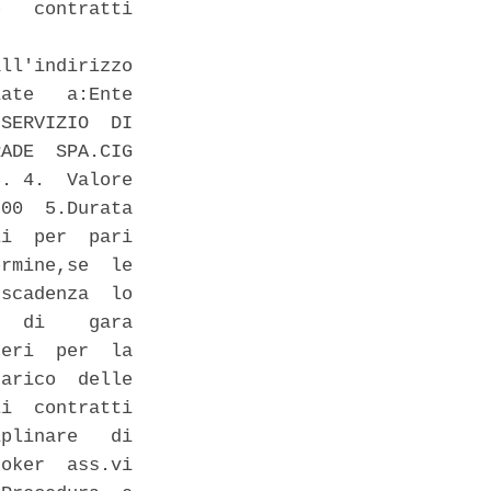
   contratti

ll'indirizzo

ate   a:Ente

SERVIZIO  DI

ADE  SPA.CIG

. 4.  Valore

00  5.Durata

i  per  pari

rmine,se  le

scadenza  lo

  di    gara

eri  per  la

arico  delle

i  contratti

plinare   di

oker  ass.vi
