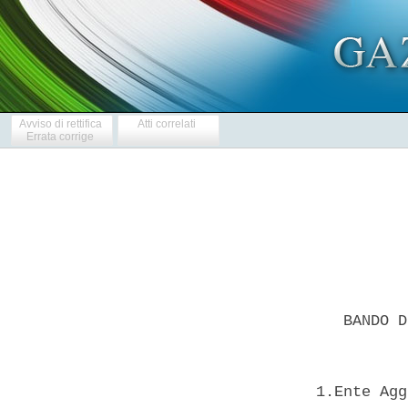
Avviso di rettifica
Atti correlati
Errata corrige
     BANDO D
  1.Ente Agg