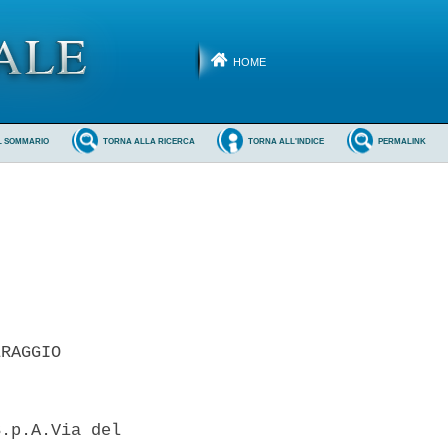
HOME
L SOMMARIO
TORNA ALLA RICERCA
TORNA ALL'INDICE
PERMALINK
RAGGIO 

.p.A.Via del
